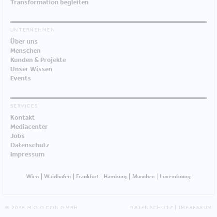
Transformation begleiten
UNTERNEHMEN
Über uns
Menschen
Kunden & Projekte
Unser Wissen
Events
SERVICES
Kontakt
Mediacenter
Jobs
Datenschutz
Impressum
Wien
Waidhofen
Frankfurt
Hamburg
München
Luxembourg
© 2026 M.O.O.CON GMBH
DATENSCHUTZ
|
IMPRESSUM