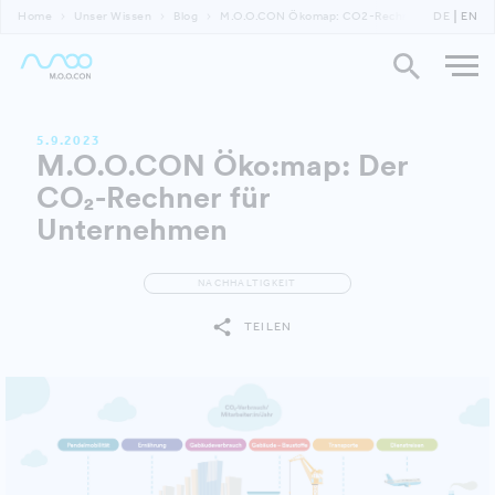
Home
Unser Wissen
Blog
M.O.O.CON Ökomap: CO2-Rechner für Untern
DE
EN
5.9.2023
M.O.O.CON Öko:map: Der
CO₂-Rechner für
Unternehmen
NACHHALTIGKEIT
TEILEN