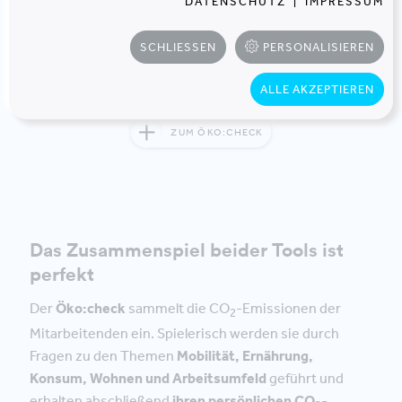
DATENSCHUTZ
|
IMPRESSUM
angewiesen. Damit diese leichter gelingt, haben wir
eine sehr einfach bedienbare, spielerische Web-App
SCHLIESSEN
PERSONALISIEREN
entwickelt: Den
Öko:check
.
ALLE AKZEPTIEREN
ZUM ÖKO:CHECK
Das Zusammenspiel beider Tools ist
perfekt
Der
Öko:check
sammelt die CO
-Emissionen der
2
Mitarbeitenden ein. Spielerisch werden sie durch
Fragen zu den Themen
Mobilität, Ernährung,
Konsum, Wohnen und Arbeitsumfeld
geführt und
erhalten abschließend
ihren persönlichen CO
-