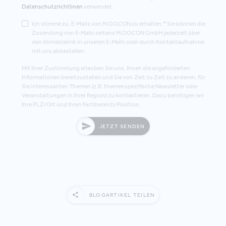
Datenschutzrichtlinen
verwendet.
Ich stimme zu, E-Mails von M.O.O.CON zu erhalten.* Sie können die
Zusendung von E-Mails seitens M.O.O.CON GmbH jederzeit über
den Abmeldelink in unseren E-Mails oder durch Kontaktaufnahme
mit uns abbestellen.
Mit Ihrer Zustimmung erlauben Sie uns, Ihnen die angeforderten
Informationen bereitzustellen und Sie von Zeit zu Zeit zu anderen, für
Sie interessanten Themen (z.B. themenspezifische Newsletter oder
Veranstaltungen in Ihrer Region) zu kontaktieren. Dazu benötigen wir
Ihre PLZ/Ort und Ihren Fachbereich/Position.
JETZT SENDEN
BLOGARTIKEL TEILEN