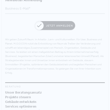
Newsletter Anmeldung
JETZT ANMELDEN
Wir geben Zukunft Raum. In Arbeits-, Lern- und Kulturwelten. Für User, Business und
Planet. M.O.O.CON nutzt die Entwicklung von Raum als Treiber der Veränderung und
schafft ein lebendiges Zusammenspiel von Mensch, Organisation, Gebäude und
Services. So leisten wir einen maßgeblichen Beitrag zu Ihrem Unternehmenserfolg
(Business), begeisterten Menschen (User) und einer lebenswerten Umwelt (Planet). Als
Strategieberater:innen und Umsetzer:innen entwickeln wir Gebäude, steuern
(Immobilien-)Projekte, optimieren den Gebäudebetrieb und begleiten Menschen und
Organisationen im Transformationsprozess. So gelangen Sie von Ihrer Intention zum
Erfolg.
BERATUNG
Unser Beratungsansatz
Projekte steuern
Gebäude entwickeln
Services optimieren