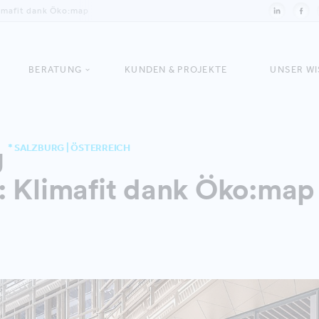
imafit dank Öko:map
BERATUNG
KUNDEN & PROJEKTE
UNSER W
g
* SALZBURG | ÖSTERREICH
: Klimafit dank Öko:map