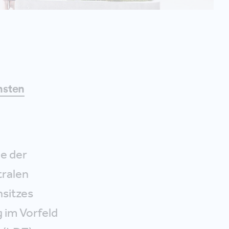
nsten
le der
tralen
nsitzes
 im Vorfeld