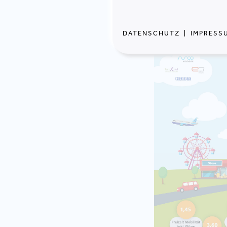
Umsetzung der u
hierbei wertvolle
DATENSCHUTZ
|
IMPRESS