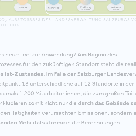
CO
AUSSTOSSSES DER LANDESVERWALTUNG SALZBURGS VOR
2
O.O.CON
es neue Tool zur Anwendung?
Am Beginn
des
ozesses für den zukünftigen Standort steht die
real
s Ist-Zustandes
. Im Falle der Salzburger Landesve
itpunkt 18 unterschiedliche auf 12 Standorte in der 
damals 1.200 Mitarbeiter:innen, die zum großen Tei
inkludieren somit nicht nur die
durch das Gebäude se
nden Tätigkeiten verursachten Emissionen, sondern 
henden Mobilitätsströme
in die Berechnungen.