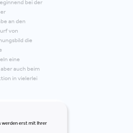
Beginnend bei der
der
abe an den
urf von
nungsbild die
e
eln eine
 aber auch beim
on in vielerlei
 Gesamt-
M), das Change
 werden erst mit Ihrer
ne erfolgreiche