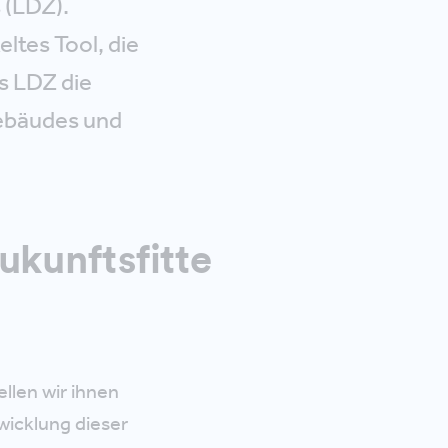
 (LDZ).
ltes Tool, die
es LDZ die
Gebäudes und
ukunftsfitte
llen wir ihnen
wicklung dieser