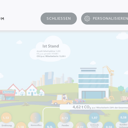
nternehmerischen und ökologischen Ziele. Unsere 
 Dienste.
SCHLIESSEN
PERSONALISIERE
UM