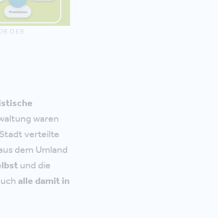
 DER N
istische
rwaltung waren
Stadt verteilte
l aus dem Umland
lbst
und die
auch
alle damit in