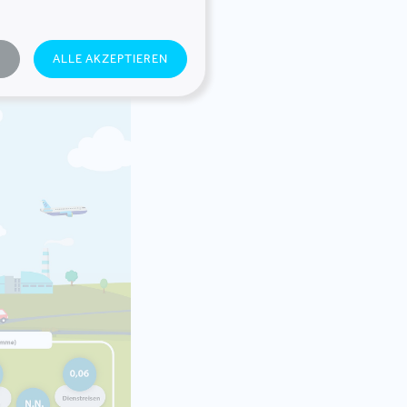
Öko:map leistet
N
ALLE AKZEPTIEREN