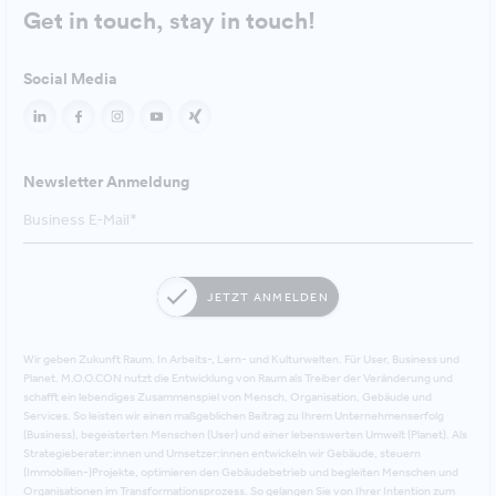
Get in touch, stay in touch!
Social Media
Newsletter Anmeldung
JETZT ANMELDEN
Wir geben Zukunft Raum. In Arbeits-, Lern- und Kulturwelten. Für User, Business und
Planet. M.O.O.CON nutzt die Entwicklung von Raum als Treiber der Veränderung und
schafft ein lebendiges Zusammenspiel von Mensch, Organisation, Gebäude und
Services. So leisten wir einen maßgeblichen Beitrag zu Ihrem Unternehmenserfolg
(Business), begeisterten Menschen (User) und einer lebenswerten Umwelt (Planet). Als
Strategieberater:innen und Umsetzer:innen entwickeln wir Gebäude, steuern
(Immobilien-)Projekte, optimieren den Gebäudebetrieb und begleiten Menschen und
Organisationen im Transformationsprozess. So gelangen Sie von Ihrer Intention zum