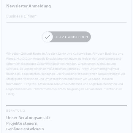
Newsletter Anmeldung
JETZT ANMELDEN
Wir geben Zukunft Raum. In Arbeits-, Lern- und Kulturwelten. Für User, Business und
Planet. M.O.O.CON nutzt die Entwicklung von Raum als Treiber der Veränderung und
schafft ein lebendiges Zusammenspiel von Mensch, Organisation, Gebäude und
Services. So leisten wir einen maßgeblichen Beitrag zu Ihrem Unternehmenserfolg
(Business), begeisterten Menschen (User) und einer lebenswerten Umwelt (Planet). Als
Strategieberater:innen und Umsetzer:innen entwickeln wir Gebäude, steuern
(Immobilien-)Projekte, optimieren den Gebäudebetrieb und begleiten Menschen und
Organisationen im Transformationsprozess. So gelangen Sie von Ihrer Intention zum
Erfolg.
BERATUNG
Unser Beratungsansatz
Projekte steuern
Gebäude entwickeln