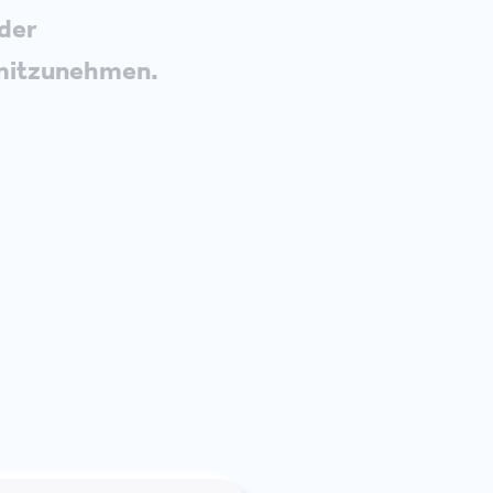
 der
t mitzunehmen.
e "
Wie werden