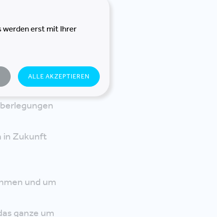
 es gibt auf
r Bestandteil der
 werden erst mit Ihrer
ffice und Co. das
N
ALLE AKZEPTIEREN
 wir die Inputs
Überlegungen
 in Zukunft
Rahmen und um
 das ganze um