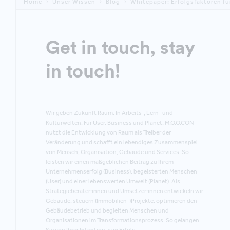
Home
Unser Wissen
Blog
Whitepaper: Erfolgsfaktoren fü
Get in touch, stay
in touch!
Wir geben Zukunft Raum. In Arbeits-, Lern- und
Kulturwelten. Für User, Business und Planet. M.O.O.CON
nutzt die Entwicklung von Raum als Treiber der
Veränderung und schafft ein lebendiges Zusammenspiel
von Mensch, Organisation, Gebäude und Services. So
leisten wir einen maßgeblichen Beitrag zu Ihrem
Unternehmenserfolg (Business), begeisterten Menschen
(User) und einer lebenswerten Umwelt (Planet). Als
Strategieberater:innen und Umsetzer:innen entwickeln wir
Gebäude, steuern (Immobilien-)Projekte, optimieren den
Gebäudebetrieb und begleiten Menschen und
Organisationen im Transformationsprozess. So gelangen