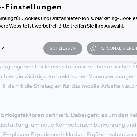
e-Einstellungen
arbeiten
" vorgelegt. Schon damals war unsere These,
tt zurück. Mittlerweile hat sich die Mobilität als fixe
mung für Cookies und Drittanbieter-Tools. Marketing-Cookies
e Website ist werbefrei. Bitte treffen Sie Ihre Auswahl.
iert.
r jetzt, nach eineinhalb Jahren Erfahrung mit Homeo
SCHLIESSEN
PERSONALISIERE
UM
r vor und gehen damit einen Schritt weiter. Während
r vergangenen Lockdowns für unsere theoretischen 
r hier die wichtigsten praktischen Voraussetzungen
, damit die Strategien für das mobile Arbeiten auch
 Erfolgsfaktoren
definiert. Dabei geht es um den 
usstattung, um neue Kompetenzen bei Führung und
, Employee Experience inklusive. Ergänzt haben wir