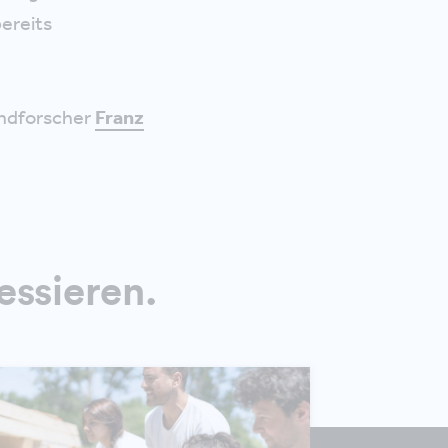
ereits
ndforscher
Franz
essieren.