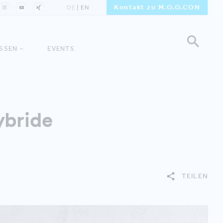
Kontakt zu M.O.O.CON
DE
EN
ISSEN
EVENTS
ybride
TEILEN