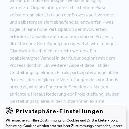
werden. Ist das Ziel beispielsweise eine agile,
vernetzte Organisation, die sich in hohem Maße
selbst organisiert, ist auch der Prozess agil, vernetzt
und selbstorganisiert ablaufend zu entwerfen – was
zugleich eine hohe Partizipation der Involvierten
erfordert. Dasselbe Ziel mit einem starren Prozess,
direktiv ohne Beteiligung durchgesetzt, wird mangels
Glaubwürdigkeit nicht erreicht werden. Ein
beabsichtigter Wandel in der Kultur beginnt mit dem
Prozess dorthin. Ein weiterer Aspekt dabei ist der
Gestaltungsspielraum. Ein als partizipativ ausgelobter
Prozess, der lediglich die Vorstellungen des Vorstands
umsetzt, wird am Ende mehr Schaden als Nutzen
anrichten. Herausforderung der Projektleitung ist, den
Gestaltungsspielraum der NutzerInnen ex ante
deutlich und transparent zu beschreiben und über die
Privatsphäre-Einstellungen
Dauer des Prozesses zu halten und zu verteidigen.
Wir ersuchen um Ihre Zustimmung für Cookies und Drittanbieter-Tools.
Selbst ein nur geringer Spielraum kann in einem
Marketing-Cookies werden erst mit Ihrer Zustimmung verwendet, unsere