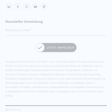
Newsletter Anmeldung
JETZT ANMELDEN
Wir geben Zukunft Raum. In Arbeits-, Lern- und Kulturwelten. Für User, Business und
Planet. M.O.O.CON nutzt die Entwicklung von Raum als Treiber der Veränderung und
schafft ein lebendiges Zusammenspiel von Mensch, Organisation, Gebäude und
Services. So leisten wir einen maßgeblichen Beitrag zu Ihrem Unternehmenserfolg
(Business), begeisterten Menschen (User) und einer lebenswerten Umwelt (Planet). Als
Strategieberater:innen und Umsetzer:innen entwickeln wir Gebäude, steuern
(Immobilien-)Projekte, optimieren den Gebäudebetrieb und begleiten Menschen und
Organisationen im Transformationsprozess. So gelangen Sie von Ihrer Intention zum
Erfolg.
BERATUNG