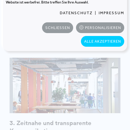
partizipativen Prozess positiv genutzt werden, wenn
Website ist werbefrei. Bitte treffen Sie Ihre Auswahl.
die die Erwartungshaltung der NutzerInnen von
DATENSCHUTZ
|
IMPRESSUM
Anfang an klar gemanagt wird.
SCHLIESSEN
PERSONALISIEREN
Bild: Daimler AG, Engineering Hub, Sindelfingen
ALLE AKZEPTIEREN
3. Zeitnahe und transparente