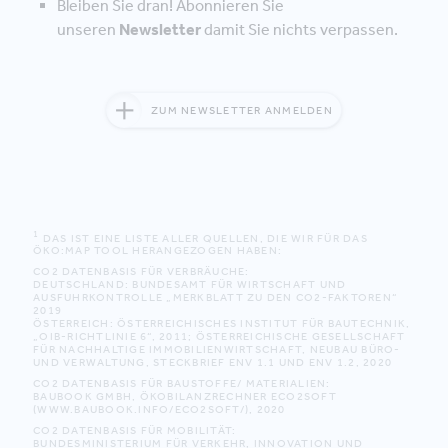
Bleiben Sie dran! Abonnieren Sie
unseren
Newsletter
damit Sie nichts verpassen.
ZUM NEWSLETTER ANMELDEN
1
DAS IST EINE LISTE ALLER QUELLEN, DIE WIR FÜR DAS
ÖKO:MAP TOOL HERANGEZOGEN HABEN:
CO2 DATENBASIS FÜR VERBRÄUCHE:
DEUTSCHLAND: BUNDESAMT FÜR WIRTSCHAFT UND
AUSFUHRKONTROLLE „MERKBLATT ZU DEN CO2-FAKTOREN“
2019
ÖSTERREICH: ÖSTERREICHISCHES INSTITUT FÜR BAUTECHNIK,
„OIB-RICHTLINIE 6“, 2011; ÖSTERREICHISCHE GESELLSCHAFT
FÜR NACHHALTIGE IMMOBILIENWIRTSCHAFT, NEUBAU BÜRO-
UND VERWALTUNG, STECKBRIEF ENV 1.1 UND ENV 1.2, 2020
CO2 DATENBASIS FÜR BAUSTOFFE/ MATERIALIEN:
BAUBOOK GMBH, ÖKOBILANZRECHNER ECO2SOFT
(WWW.BAUBOOK.INFO/ECO2SOFT/), 2020
CO2 DATENBASIS FÜR MOBILITÄT:
BUNDESMINISTERIUM FÜR VERKEHR, INNOVATION UND