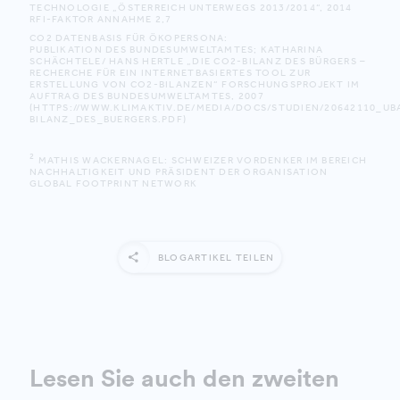
TECHNOLOGIE „ÖSTERREICH UNTERWEGS 2013/2014“, 2014
RFI-FAKTOR ANNAHME 2,7
CO2 DATENBASIS FÜR ÖKOPERSONA:
PUBLIKATION DES BUNDESUMWELTAMTES; KATHARINA
SCHÄCHTELE/ HANS HERTLE „DIE CO2-BILANZ DES BÜRGERS –
RECHERCHE FÜR EIN INTERNETBASIERTES TOOL ZUR
ERSTELLUNG VON CO2-BILANZEN“ FORSCHUNGSPROJEKT IM
AUFTRAG DES BUNDESUMWELTAMTES, 2007
(
HTTPS://WWW.KLIMAKTIV.DE/MEDIA/DOCS/STUDIEN/20642110_UB
BILANZ_DES_BUERGERS.PDF)
2
MATHIS WACKERNAGEL: SCHWEIZER VORDENKER IM BEREICH
NACHHALTIGKEIT UND PRÄSIDENT DER ORGANISATION
GLOBAL FOOTPRINT NETWORK
BLOGARTIKEL TEILEN
Lesen Sie auch den zweiten