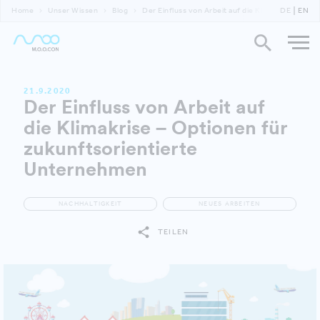
Home
Unser Wissen
Blog
Der Einfluss von Arbeit auf die Klimakrise
DE
EN
21.9.2020
Der Einfluss von Arbeit auf
die Klimakrise – Optionen für
zukunftsorientierte
Unternehmen
NACHHALTIGKEIT
NEUES ARBEITEN
TEILEN