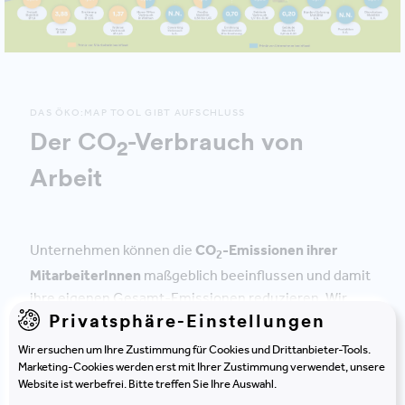
DAS ÖKO:MAP TOOL GIBT AUFSCHLUSS
Der CO
-Verbrauch von
2
Arbeit
Unternehmen können die
CO
-Emissionen ihrer
2
MitarbeiterInnen
maßgeblich beeinflussen und damit
ihre eigenen Gesamt-Emissionen reduzieren. Wir
Privatsphäre-Einstellungen
erklären wieso das so ist:
Wir ersuchen um Ihre Zustimmung für Cookies und Drittanbieter-Tools.
Home Office:
Natürlich schafft jedes Auslagern von
Marketing-Cookies werden erst mit Ihrer Zustimmung verwendet, unsere
Website ist werbefrei. Bitte treffen Sie Ihre Auswahl.
Arbeit in einen unternehmensfremden Ort zu allererst