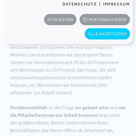
Entlastung: weniger Flächenbedarf und weniger
DATENSCHUTZ
|
IMPRESSUM
Energieverbrauch im Büro. Reduziert wird dadurch
jedoch noch nichts – nur vom Unternehmen zu den
SCHLIESSEN
PERSONALISIEREN
MitarbeiterInnen verschoben. Es gilt also eine richtige
Mischung für Home Office und Büro zu finden – für das
ALLE AKZEPTIEREN
Unternehmen, die Menschen und die damit
verbundenen Emissionen. Die leitende Frage ist:
Wieviel Leerstand können wir uns leisten? Büros
stehen zur Normalarbeitszeit 30 bis 50 Prozent leer
und Wohnungen zu 50 Prozent. Die Frage, die sich
verantwortungsbewusste Unternehmen stellen
müssen, ist: Wie können wir bestehende Orte
effizienter zur Arbeit nutzen?
Pendlermobilität:
In der Frage
wo gebaut wird
und
wie
die MitarbeiterInnen zur Arbeit kommen
liegt einer
der größten Hebel. Bieten Unternehmen ihren
Beschäftigten das Home Office als Arbeitsort an,