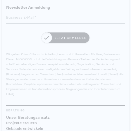
Newsletter Anmeldung
JETZT ANMELDEN
Wir geben Zukunft Raum. In Arbeits-, Lern- und Kulturwelten. Für User, Business und
Planet. M.O.O.CON nutzt die Entwicklung von Raum als Treiber der Veränderung und
schafft ein lebendiges Zusammenspiel von Mensch, Organisation, Gebäude und
Services. So leisten wir einen maßgeblichen Beitrag zu Ihrem Unternehmenserfolg
(Business), begeisterten Menschen (User) und einer lebenswerten Umwelt (Planet). Als
Strategieberater:innen und Umsetzer:innen entwickeln wir Gebäude, steuern
(Immobilien-)Projekte, optimieren den Gebäudebetrieb und begleiten Menschen und
Organisationen im Transformationsprozess. So gelangen Sie von Ihrer Intention zum
Erfolg.
BERATUNG
Unser Beratungsansatz
Projekte steuern
Gebäude entwickeln