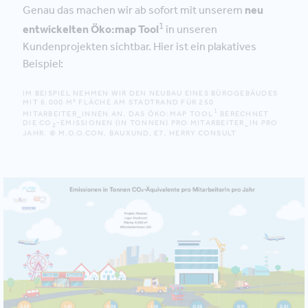
Genau das machen wir ab sofort mit unserem
neu
1
entwickelten Öko:map Tool
in unseren
Kundenprojekten sichtbar. Hier ist ein plakatives
Beispiel:
IM BEISPIEL NEHMEN WIR DEN NEUBAU EINES BÜROGEBÄUDES
MIT 6.000 M² FLÄCHE AM STADTRAND FÜR 250
1
MITARBEITER_INNEN AN. DAS ÖKO:MAP TOOL
BERECHNET
DIE CO
-EMISSIONEN (IN TONNEN) PRO MITARBEITER_IN PRO
2
JAHR. © M.O.O.CON,
BAUXUND
,
E7
,
HERRY CONSULT