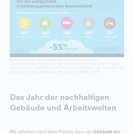
DIESE GRAFIK DES BUNDESUMWELTMINISTERIUMS
DEUTSCHLAND SPRICHT EINE EINDEUTIGE SPRACHE: IM BAU-
UND IMMOBILIENSEKTOR GIBT ES NOCH SEHR VIEL ZU TUN, UM
DIE CO
-EMISSIONSZIELE BIS 2030 ZU ERREICHEN.
2
Das Jahr der nachhaltigen
Gebäude und Arbeitswelten
Wir arbeiten nach dem Prinzip, dass ein
Gebäude
nur