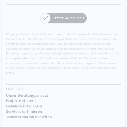
JETZT ANMELDEN
Wir geben Zukunft Raum. In Arbeits-, Lern- und Kulturwelten. Für User, Business und
Planet. M.O.O.CON nutzt die Entwicklung von Raum als Treiber der Veränderung und
schafft ein lebendiges Zusammenspiel von Mensch, Organisation, Gebäude und
Services. So leisten wir einen maßgeblichen Beitrag zu Ihrem Unternehmenserfolg
(Business), begeisterten Menschen (User) und einer lebenswerten Umwelt (Planet). Als
Strategieberater:innen und Umsetzer:innen entwickeln wir Gebäude, steuern
(Immobilien-)Projekte, optimieren den Gebäudebetrieb und begleiten Menschen und
Organisationen im Transformationsprozess. So gelangen Sie von Ihrer Intention zum
Erfolg.
BERATUNG
Unser Beratungsansatz
Projekte steuern
Gebäude entwickeln
Services optimieren
Transformation begleiten