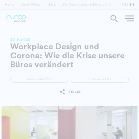
Home
Unser Wissen
Blog
Wie Corona unsere Büros verändert
DE
EN
23.6.2020
Workplace Design und
Corona: Wie die Krise unsere
Büros verändert
NEUES ARBEITEN
CORONA-KRISE
TEILEN