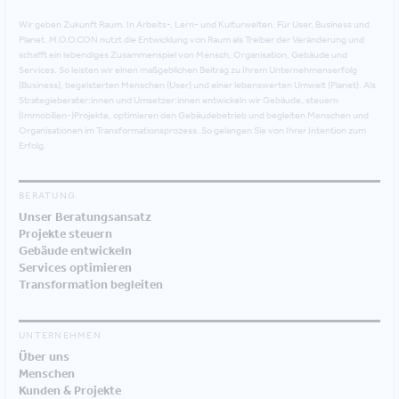
Wir geben Zukunft Raum. In Arbeits-, Lern- und Kulturwelten. Für User, Business und
Planet. M.O.O.CON nutzt die Entwicklung von Raum als Treiber der Veränderung und
schafft ein lebendiges Zusammenspiel von Mensch, Organisation, Gebäude und
Services. So leisten wir einen maßgeblichen Beitrag zu Ihrem Unternehmenserfolg
(Business), begeisterten Menschen (User) und einer lebenswerten Umwelt (Planet). Als
Strategieberater:innen und Umsetzer:innen entwickeln wir Gebäude, steuern
(Immobilien-)Projekte, optimieren den Gebäudebetrieb und begleiten Menschen und
Organisationen im Transformationsprozess. So gelangen Sie von Ihrer Intention zum
Erfolg.
BERATUNG
Unser Beratungsansatz
Projekte steuern
Gebäude entwickeln
Services optimieren
Transformation begleiten
UNTERNEHMEN
Über uns
Menschen
Kunden & Projekte