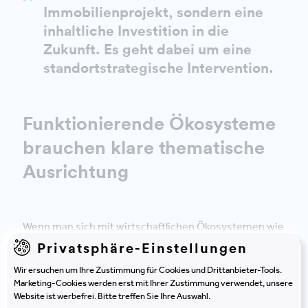
Immobilienprojekt, sondern eine
inhaltliche Investition in die
Zukunft. Es geht dabei um eine
standortstrategische Intervention.
Funktionierende Ökosysteme
brauchen klare thematische
Ausrichtung
Wenn man sich mit wirtschaftlichen Ökosystemen wie
dem Quartier A oder auch der
Tabakfabrik Linz
Privatsphäre-Einstellungen
auseinandersetzt, stellt man schnell fest, dass ihr
Wir ersuchen um Ihre Zustimmung für Cookies und Drittanbieter-Tools.
Erfolg in der kuratierten Zusammensetzung und der
Marketing-Cookies werden erst mit Ihrer Zustimmung verwendet, unsere
thematischen Ausrichtung liegt. Die Schlüsselfragen
Website ist werbefrei. Bitte treffen Sie Ihre Auswahl.