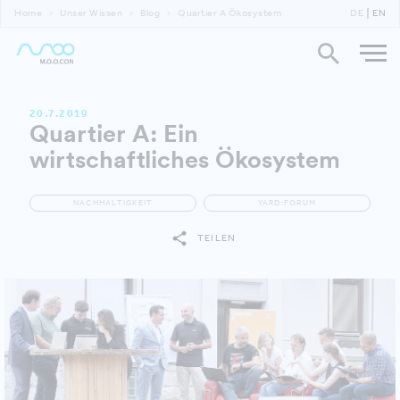
Home
Unser Wissen
Blog
Quartier A Ökosystem
DE
EN
20.7.2019
Quartier A: Ein
wirtschaftliches Ökosystem
NACHHALTIGKEIT
YARD:FORUM
TEILEN