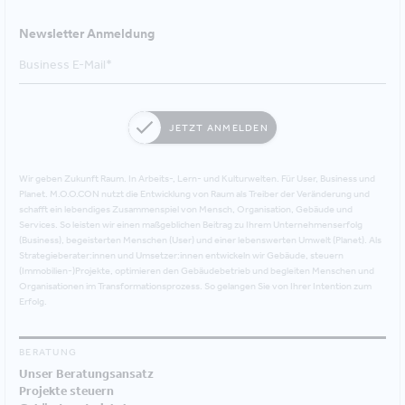
Newsletter Anmeldung
JETZT ANMELDEN
Wir geben Zukunft Raum. In Arbeits-, Lern- und Kulturwelten. Für User, Business und
Planet. M.O.O.CON nutzt die Entwicklung von Raum als Treiber der Veränderung und
schafft ein lebendiges Zusammenspiel von Mensch, Organisation, Gebäude und
Services. So leisten wir einen maßgeblichen Beitrag zu Ihrem Unternehmenserfolg
(Business), begeisterten Menschen (User) und einer lebenswerten Umwelt (Planet). Als
Strategieberater:innen und Umsetzer:innen entwickeln wir Gebäude, steuern
(Immobilien-)Projekte, optimieren den Gebäudebetrieb und begleiten Menschen und
Organisationen im Transformationsprozess. So gelangen Sie von Ihrer Intention zum
Erfolg.
BERATUNG
Unser Beratungsansatz
Projekte steuern