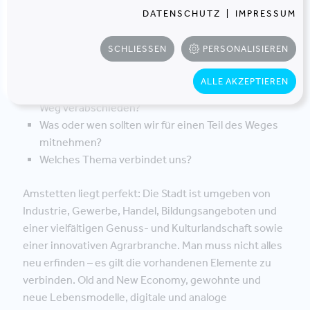
sind:
DATENSCHUTZ
|
IMPRESSUM
Welche Stärken sind vorhanden und was müssen
SCHLIESSEN
PERSONALISIEREN
wir ergänzen, um für die Sicherung und aktive
Gestaltung der Zukunft zu sorgen?
ALLE AKZEPTIEREN
Wohin geht die Reise und wovon sollten wir uns am
Weg verabschieden?
Was oder wen sollten wir für einen Teil des Weges
mitnehmen?
Welches Thema verbindet uns?
Amstetten liegt perfekt: Die Stadt ist umgeben von
Industrie, Gewerbe, Handel, Bildungsangeboten und
einer vielfältigen Genuss- und Kulturlandschaft sowie
einer innovativen Agrarbranche. Man muss nicht alles
neu erfinden – es gilt die vorhandenen Elemente zu
verbinden. Old and New Economy, gewohnte und
neue Lebensmodelle, digitale und analoge