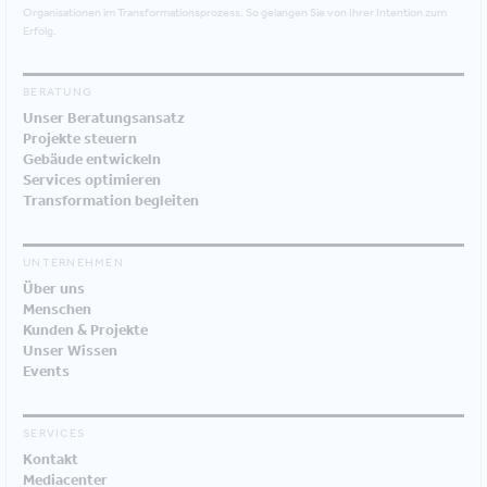
Organisationen im Transformationsprozess. So gelangen Sie von Ihrer Intention zum
Erfolg.
BERATUNG
Unser Beratungsansatz
Projekte steuern
Gebäude entwickeln
Services optimieren
Transformation begleiten
UNTERNEHMEN
Über uns
Menschen
Kunden & Projekte
Unser Wissen
Events
SERVICES
Kontakt
Mediacenter