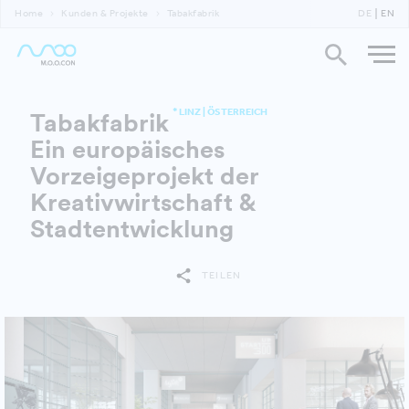
Home
Kunden & Projekte
Tabakfabrik
DE
EN
* LINZ | ÖSTERREICH
Tabakfabrik
Ein europäisches
Vorzeigeprojekt der
Kreativwirtschaft &
Stadtentwicklung
TEILEN