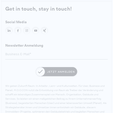
Get in touch, stay in touch!
Social Media
Newsletter Anmeldung
JETZT ANMELDEN
Wir geben Zukunft Raum. In Arbeits-, Lern- und Kulturwelten. Für User, Business und
Planet. M.O.O.CON nutzt die Entwicklung von Raum als Treiber der Veränderung und
schafft ein lebendiges Zusammenspiel von Mensch, Organisation, Gebäude und
Services. So leisten wir einen maßgeblichen Beitrag zu Ihrem Unternehmenserfolg
(Business), begeisterten Menschen (User) und einer lebenswerten Umwelt (Planet). Als
Strategieberater:innen und Umsetzer:innen entwickeln wir Gebäude, steuern
(Immobilien-)Projekte, optimieren den Gebäudebetrieb und begleiten Menschen und