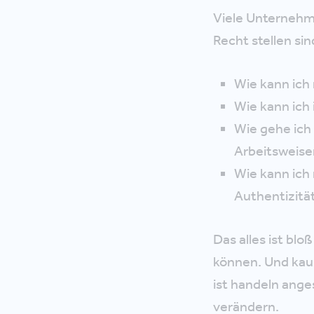
Viele Unternehme
Recht stellen sin
Wie kann ich 
Wie kann ich
Wie gehe ich 
Arbeitsweise
Wie kann ic
Authentizitä
Das alles ist bl
können. Und kau
ist handeln anges
verändern.