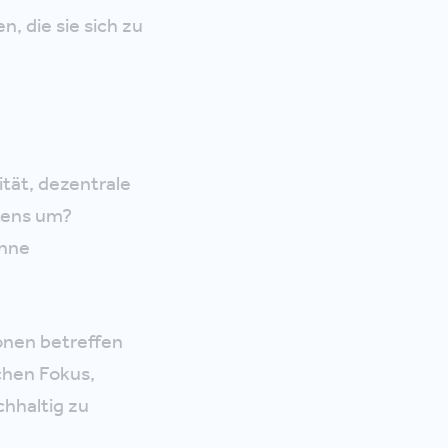
, die sie sich zu
ität, dezentrale
tens um?
ohne
ionen betreffen
chen Fokus,
chhaltig zu