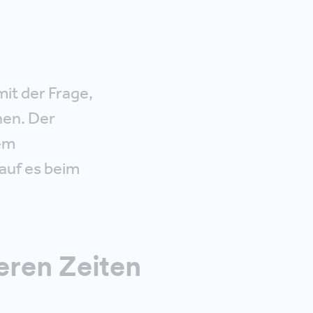
it der Frage,
nen. Der
sem
auf es beim
heren Zeiten