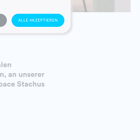
N
ALLE AKZEPTIEREN
alen
n, an unserer
space Stachus