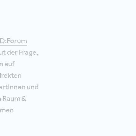
D:Forum
ut der Frage,
n auf
irekten
ertInnen und
n Raum &
rmen