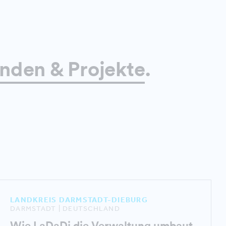
nden & Projekte
.
LANDKREIS DARMSTADT-DIEBURG
DARMSTADT | DEUTSCHLAND
Wie LaDaDi die Verwaltung umbaut