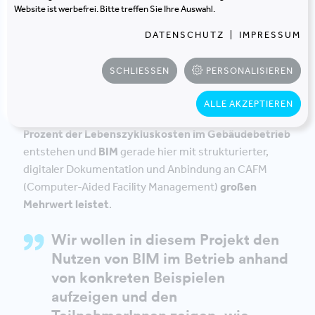
Website ist werbefrei. Bitte treffen Sie Ihre Auswahl.
Gewerken, werden die Anforderungen von
BetreiberInnen, NutzerInnen und EigentümerInnen
DATENSCHUTZ
|
IMPRESSUM
nicht oder nur unzureichend bei der Erstellung eines
Digitalen Gebäudemodells (BIM) berücksichtigt.
SCHLIESSEN
PERSONALISIEREN
Das
BIM-Modell
findet in der
Praxis meist keinen
ALLE AKZEPTIEREN
Einzug in den Gebäudebetrieb
, und das obwohl
80
Prozent der Lebenszykluskosten im Gebäudebetrieb
entstehen und
BIM
gerade hier mit strukturierter,
digitaler Dokumentation und Anbindung an CAFM
(Computer-Aided Facility Management)
großen
Mehrwert leistet
.
Wir wollen in diesem Projekt den
Nutzen von BIM im Betrieb anhand
von konkreten Beispielen
aufzeigen und den