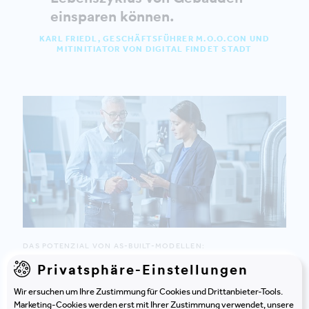
einsparen können.
KARL FRIEDL, GESCHÄFTSFÜHRER M.O.O.CON UND
MITINITIATOR VON DIGITAL FINDET STADT
DAS POTENZIAL VON AS-BUILT-MODELLEN:
Lebenszykluskosten im Gebäudebetrieb
Privatsphäre-Einstellungen
sparen
Wir ersuchen um Ihre Zustimmung für Cookies und Drittanbieter-Tools.
Aufgrund der rechtlichen Trennung zwischen den
Marketing-Cookies werden erst mit Ihrer Zustimmung verwendet, unsere