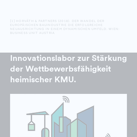
[1] HORVÁTH & PARTNERS (2018). DER WANDEL DER
EUROPÄISCHEN BAUINDUSTRIE DIE ERFOLGREICHE
NEUAUSRICHTUNG IN EINEM DYNAMISCHEN UMFELD. WIEN:
BUSINESS UNIT AUSTRIA
Innovationslabor zur Stärkung
der Wettbewerbsfähigkeit
heimischer KMU.