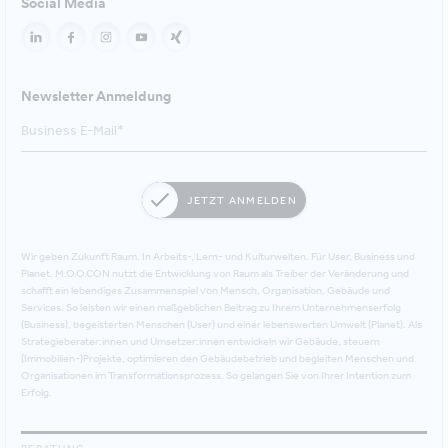
Social Media
Newsletter Anmeldung
JETZT ANMELDEN
Wir geben Zukunft Raum. In Arbeits-, Lern- und Kulturwelten. Für User, Business und
Planet. M.O.O.CON nutzt die Entwicklung von Raum als Treiber der Veränderung und
schafft ein lebendiges Zusammenspiel von Mensch, Organisation, Gebäude und
Services. So leisten wir einen maßgeblichen Beitrag zu Ihrem Unternehmenserfolg
(Business), begeisterten Menschen (User) und einer lebenswerten Umwelt (Planet). Als
Strategieberater:innen und Umsetzer:innen entwickeln wir Gebäude, steuern
(Immobilien-)Projekte, optimieren den Gebäudebetrieb und begleiten Menschen und
Organisationen im Transformationsprozess. So gelangen Sie von Ihrer Intention zum
Erfolg.