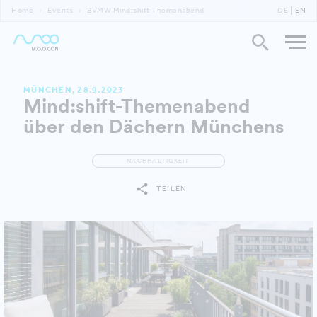
Home
Events
BVMW Mind:shift Themenabend
DE
EN
MÜNCHEN, 28.9.2023
Mind:shift-Themenabend
über den Dächern Münchens
NACHHALTIGKEIT
TEILEN