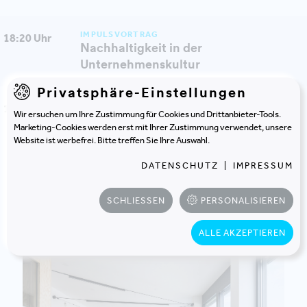
IMPULSVORTRAG
18:20 Uhr
Nachhaltigkeit in der
Unternehmenskultur
Privatsphäre-Einstellungen
AUSKLANG
19:30 Uhr
Wir ersuchen um Ihre Zustimmung für Cookies und Drittanbieter-Tools.
Diskussion und Get-Together
Marketing-Cookies werden erst mit Ihrer Zustimmung verwendet, unsere
Bei Drinks und Häppchen (bei schönem
Website ist werbefrei. Bitte treffen Sie Ihre Auswahl.
Wetter auf der Dachterrasse)
DATENSCHUTZ
|
IMPRESSUM
SCHLIESSEN
PERSONALISIEREN
ALLE AKZEPTIEREN