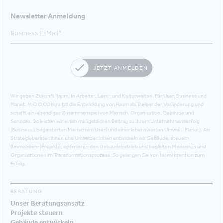
Newsletter Anmeldung
JETZT ANMELDEN
Wir geben Zukunft Raum. In Arbeits-, Lern- und Kulturwelten. Für User, Business und
Planet. M.O.O.CON nutzt die Entwicklung von Raum als Treiber der Veränderung und
schafft ein lebendiges Zusammenspiel von Mensch, Organisation, Gebäude und
Services. So leisten wir einen maßgeblichen Beitrag zu Ihrem Unternehmenserfolg
(Business), begeisterten Menschen (User) und einer lebenswerten Umwelt (Planet). Als
Strategieberater:innen und Umsetzer:innen entwickeln wir Gebäude, steuern
(Immobilien-)Projekte, optimieren den Gebäudebetrieb und begleiten Menschen und
Organisationen im Transformationsprozess. So gelangen Sie von Ihrer Intention zum
Erfolg.
BERATUNG
Unser Beratungsansatz
Projekte steuern
Gebäude entwickeln