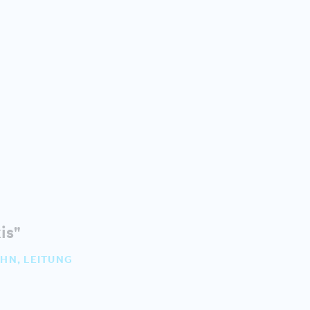
is"
OHN, LEITUNG