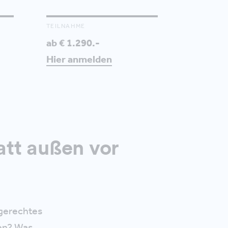
TEILNAHME
ab € 1.290.-
Hier anmelden
att außen vor
agerechtes
en? Was