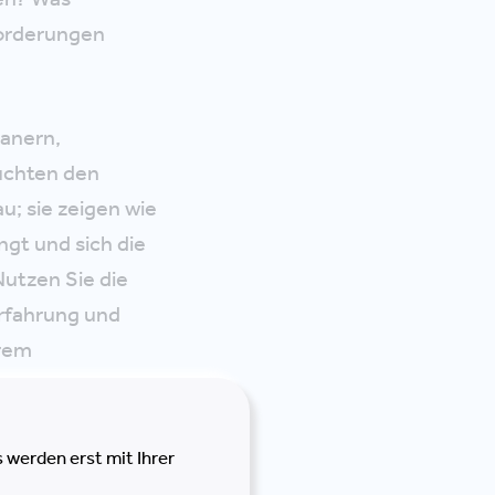
forderungen
lanern,
uchten den
; sie zeigen wie
ngt und sich die
Nutzen Sie die
Erfahrung und
hrem
agement und
 werden erst mit Ihrer
enn Sie beide