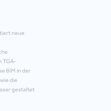
tiert neue
che
n TGA-
e BIM in der
wie die
ser gestaltet