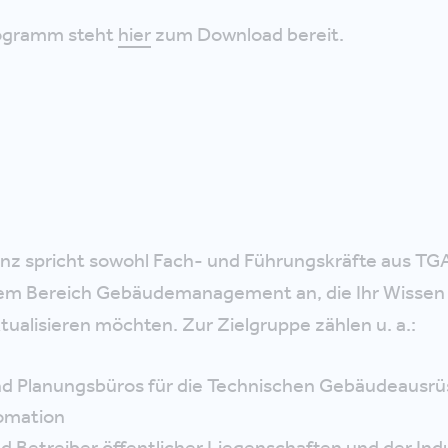
ogramm steht
hier
zum Download bereit.
nz spricht sowohl Fach- und Führungskräfte aus TGA
m Bereich Gebäudemanagement an, die Ihr Wissen
ualisieren möchten. Zur Zielgruppe zählen u. a.:
nd Planungsbüros für die Technischen Gebäudeausr
omation
 Betreiber öffentlicher Liegenschaften und der Ind