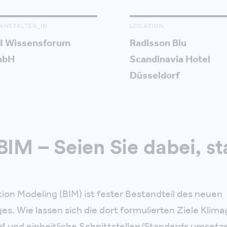
ANSTALTER_IN
LOCATION
I Wissensforum
Radisson Blu
mbH
Scandinavia Hotel
Düsseldorf
BIM – Seien Sie dabei, st
tion Modeling (BIM) ist fester Bestandteil des neuen
ges. Wie lassen sich die dort formulierten Ziele Klim
 und einheitliche Schnittstellen/Standards umsetz