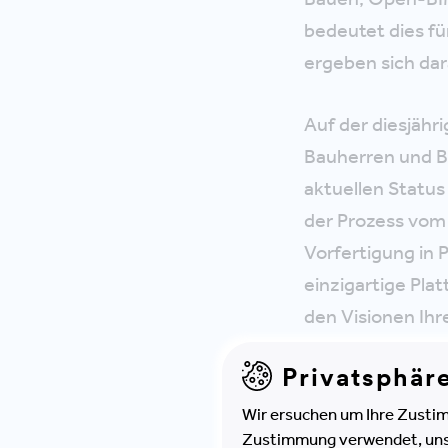
bedeutet dies f
ergeben sich da
Auf der diesjähr
Bauherren und B
aktuellen Statu
der Prozess vom 
Vorfertigung in P
einzigartige Pla
den Visionen Ihr
Unternehmen erfo
Privatsphär
Einen Tag vor de
Wir ersuchen um Ihre Zustim
Zustimmung verwendet, unser
BIM"
statt. Sie 