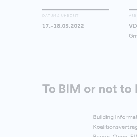
DATUM & UHRZEIT
VER
17.-18.05.2022
VD
G
To BIM or not to 
Building Informa
Koalitionsvertra
Bauen, Open-BIM