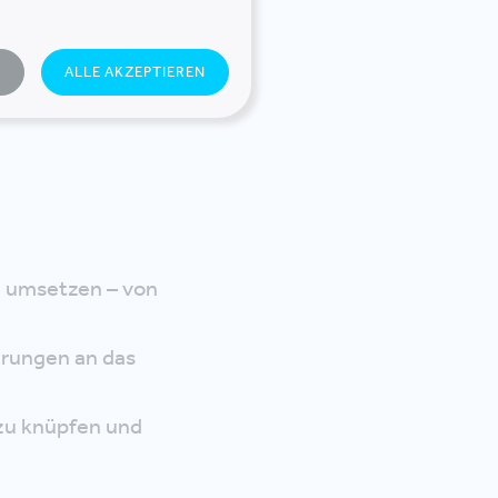
N
ALLE AKZEPTIEREN
h umsetzen – von
erungen an das
 zu knüpfen und