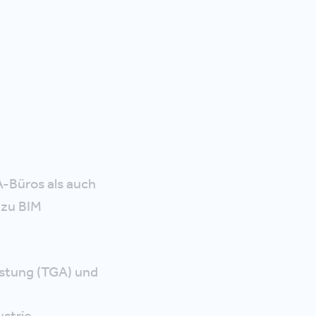
-Büros als auch
 zu BIM
üstung (TGA) und
ustrie