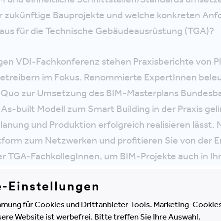
ür zukünftige Bauprojekte und welche konkreten An
raus für die Technische Gebäudeausrüstung (TGA)?
igen VDI-Fachkonferenz stehen Praxisberichte von P
etreibern im Fokus. Renommierte ExpertInnen bele
s Quo zur Umsetzung des BIM-Masterplans Bundesbau
As-built Modell zum Smart Building in der Praxis geli
lanung und Produktion erfolgreich realisieren lässt. 
ttform zum Netzwerken und profitieren Sie von der 
er TGA-FachkollegInnen, um BIM-Projekte auch in I
lgreich zu realisieren!
e-Einstellungen
r Konferenz findet der VDI-Spezialtag
"Change Man
mung für Cookies und Drittanbieter-Tools. Marketing-Cookies
e Website ist werbefrei. Bitte treffen Sie Ihre Auswahl.
profitieren vom deutlich vergünstigten Kombipreis, w