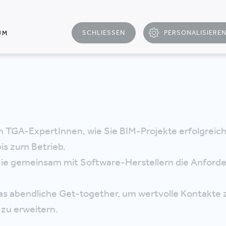
n zusammen buchen.
SCHLIESSEN
PERSONALISIERE
UM
n TGA-ExpertInnen, wie Sie BIM-Projekte erfolgreic
is zum Betrieb.
Sie gemeinsam mit Software-Herstellern die Anford
as abendliche Get-together, um wertvolle Kontakte
 zu erweitern.