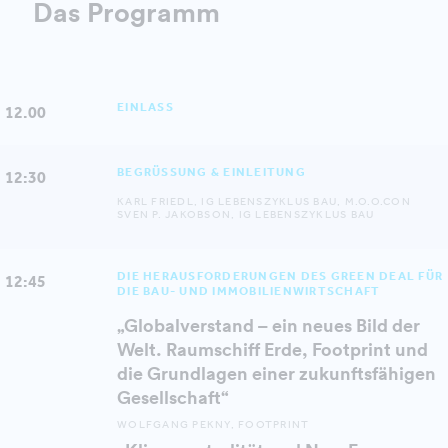
Das Programm
EINLASS
12.00
BEGRÜSSUNG & EINLEITUNG
12:30
KARL FRIEDL, IG LEBENSZYKLUS BAU, M.O.O.CON
SVEN P. JAKOBSON, IG LEBENSZYKLUS BAU
DIE HERAUSFORDERUNGEN DES GREEN DEAL FÜR
12:45
DIE BAU- UND IMMOBILIENWIRTSCHAFT
„Globalverstand – ein neues Bild der
Welt. Raumschiff Erde, Footprint und
die Grundlagen einer zukunftsfähigen
Gesellschaft“
WOLFGANG PEKNY, FOOTPRINT