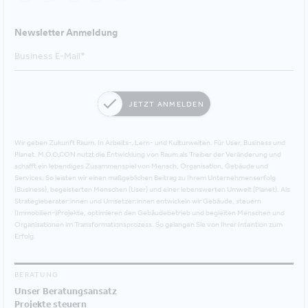
Newsletter Anmeldung
JETZT ANMELDEN
Wir geben Zukunft Raum. In Arbeits-, Lern- und Kulturwelten. Für User, Business und
Planet. M.O.O.CON nutzt die Entwicklung von Raum als Treiber der Veränderung und
schafft ein lebendiges Zusammenspiel von Mensch, Organisation, Gebäude und
Services. So leisten wir einen maßgeblichen Beitrag zu Ihrem Unternehmenserfolg
(Business), begeisterten Menschen (User) und einer lebenswerten Umwelt (Planet). Als
Strategieberater:innen und Umsetzer:innen entwickeln wir Gebäude, steuern
(Immobilien-)Projekte, optimieren den Gebäudebetrieb und begleiten Menschen und
Organisationen im Transformationsprozess. So gelangen Sie von Ihrer Intention zum
Erfolg.
BERATUNG
Unser Beratungsansatz
Projekte steuern