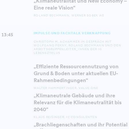
„Klimaneutralität und New Economy –
Eine reale Vision“
ROLAND BECHMANN, WERNER SOBEK AG
IMPULSE UND FACHTALK VERKNAPPUNG
13:45
CHRISTOPH M. ACHAMMER IM GESPRÄCH MIT
WOLFGANG PEKNY, ROLAND BECHMANN UND DEN
ARBEITSGRUPPENLEITER_INNEN DER IG
LEBENSZYKLUS
„Effiziente Ressourcennutzung von
Grund & Boden unter aktuellen EU-
Rahmenbedingungen“
WALTER HAMMERTINGER, VALUE ONE
‍„Klimaneutrale Gebäude und ihre
Relevanz für die Klimaneutralität bis
2040“
KLAUS REISINGER, IC CONSULENTEN
„Brachliegenschaften und ihr Potential