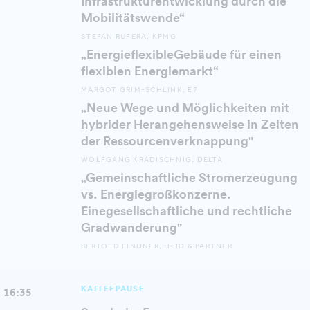
Infrastrukturentwicklung durch die
Mobilitätswende“
STEFAN RUFERA, KPMG
„EnergieflexibleGebäude für einen
flexiblen Energiemarkt“
MARGOT GRIM-SCHLINK, E7
„Neue Wege und Möglichkeiten mit
hybrider Herangehensweise in Zeiten
der Ressourcenverknappung"
WOLFGANG KRADISCHNIG, DELTA
„Gemeinschaftliche Stromerzeugung
vs. Energiegroßkonzerne.
Einegesellschaftliche und rechtliche
Gradwanderung"
BERTOLD LINDNER, HEID & PARTNER
KAFFEEPAUSE
16:35