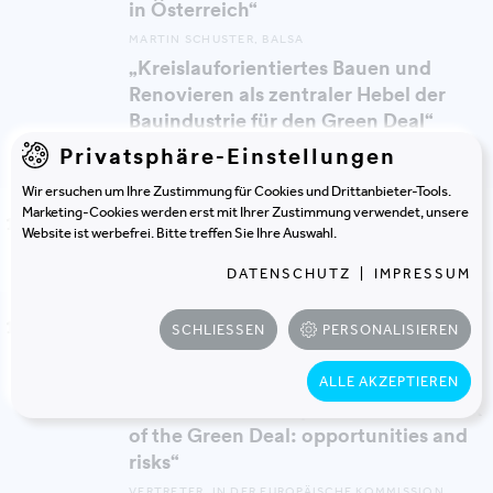
in Österreich“
MARTIN SCHUSTER, BALSA
„Kreislauforientiertes Bauen und
Renovieren als zentraler Hebel der
Bauindustrie für den Green Deal“
Privatsphäre-Einstellungen
BRIGITTE KARIGL, UMWELTBUNDESAMT
Wir ersuchen um Ihre Zustimmung für Cookies und Drittanbieter-Tools.
Marketing-Cookies werden erst mit Ihrer Zustimmung verwendet, unsere
KAFFEEPAUSE
14:25
Website ist werbefrei. Bitte treffen Sie Ihre Auswahl.
Snacks im Foyer
DATENSCHUTZ
|
IMPRESSUM
POLITISCHE RAHMENBEDINGUNGEN DES GREEN
14:55
SCHLIESSEN
PERSONALISIEREN
DEAL FÜR DIE BAU- UND
IMMOBILIENWIRTSCHAFTIN DER EU UND IN
ÖSTERREICH
ALLE AKZEPTIEREN
„The international political framework
of the Green Deal: opportunities and
risks“
VERTRETER_IN DER EUROPÄISCHE KOMMISSION