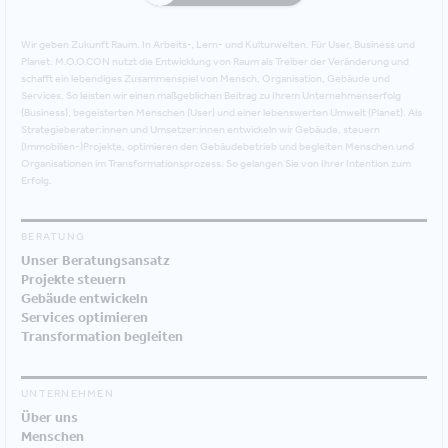
Wir geben Zukunft Raum. In Arbeits-, Lern- und Kulturwelten. Für User, Business und
Planet. M.O.O.CON nutzt die Entwicklung von Raum als Treiber der Veränderung und
schafft ein lebendiges Zusammenspiel von Mensch, Organisation, Gebäude und
Services. So leisten wir einen maßgeblichen Beitrag zu Ihrem Unternehmenserfolg
(Business), begeisterten Menschen (User) und einer lebenswerten Umwelt (Planet). Als
Strategieberater:innen und Umsetzer:innen entwickeln wir Gebäude, steuern
(Immobilien-)Projekte, optimieren den Gebäudebetrieb und begleiten Menschen und
Organisationen im Transformationsprozess. So gelangen Sie von Ihrer Intention zum
Erfolg.
BERATUNG
Unser Beratungsansatz
Projekte steuern
Gebäude entwickeln
Services optimieren
Transformation begleiten
UNTERNEHMEN
Über uns
Menschen