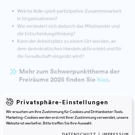
Welche Rolle spielt partizipative Zusammenarbeit
in Organisationen?
Wie verändert sich dadurch das Miteinander und
die Entscheidungsfindung?
Kann der Arbeitsplatz zu einem Ort werden, an
dem demokratisches Handeln aktiv erlebt und für
die Gesellschaft eingeübt wird?
Mehr zum Schwerpunktthema der
Freiräume 2025 finden Sie
hier
.
Privatsphäre-Einstellungen
Unsere Pionierstation
Wir ersuchen um Ihre Zustimmung für Cookies und Drittanbieter-Tools.
Warum sollte ein(e) Teilnehmer:in
Marketing-Cookies werden erst mit Ihrer Zustimmung verwendet, unsere
Website ist werbefrei. Bitte treffen Sie Ihre Auswahl.
ausgerechnet zu unserer
DATENSCHUTZ
|
IMPRESSUM