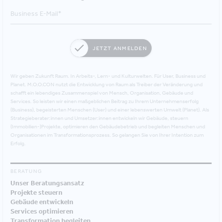
JETZT ANMELDEN
Wir geben Zukunft Raum. In Arbeits-, Lern- und Kulturwelten. Für User, Business und
Planet. M.O.O.CON nutzt die Entwicklung von Raum als Treiber der Veränderung und
schafft ein lebendiges Zusammenspiel von Mensch, Organisation, Gebäude und
Services. So leisten wir einen maßgeblichen Beitrag zu Ihrem Unternehmenserfolg
(Business), begeisterten Menschen (User) und einer lebenswerten Umwelt (Planet). Als
Strategieberater:innen und Umsetzer:innen entwickeln wir Gebäude, steuern
(Immobilien-)Projekte, optimieren den Gebäudebetrieb und begleiten Menschen und
Organisationen im Transformationsprozess. So gelangen Sie von Ihrer Intention zum
Erfolg.
BERATUNG
Unser Beratungsansatz
Projekte steuern
Gebäude entwickeln
Services optimieren
Transformation begleiten