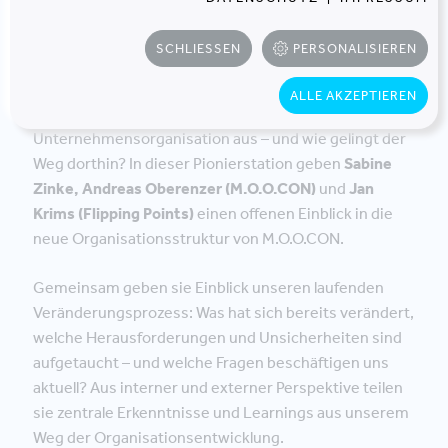
Pionierstation "kommen"?
"Selbstorganisierte Marktteams mit geteilter
SCHLIESSEN
PERSONALISIEREN
Führung - ein erster Erfahrungsbericht
".
ALLE AKZEPTIEREN
Wie sieht eine zukunftsorientierte
Unternehmensorganisation aus – und wie gelingt der
Weg dorthin? In dieser Pionierstation geben
Sabine
Zinke, Andreas Oberenzer (M.O.O.CON)
und
Jan
Krims (Flipping Points)
einen offenen Einblick in die
neue Organisationsstruktur von M.O.O.CON.
Gemeinsam geben sie Einblick unseren laufenden
Veränderungsprozess: Was hat sich bereits verändert,
welche Herausforderungen und Unsicherheiten sind
aufgetaucht – und welche Fragen beschäftigen uns
aktuell? Aus interner und externer Perspektive teilen
sie zentrale Erkenntnisse und Learnings aus unserem
Weg der Organisationsentwicklung.