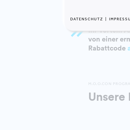
DATENSCHUTZ
|
IMPRESS
Ihr Vorteil:
von einer e
Rabattcode
M.O.O.CON PROG
Unsere 