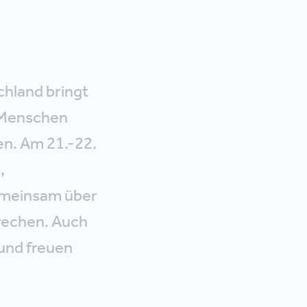
chland bringt
 Menschen
en. Am 21.-22.
,
emeinsam über
rechen. Auch
 und freuen