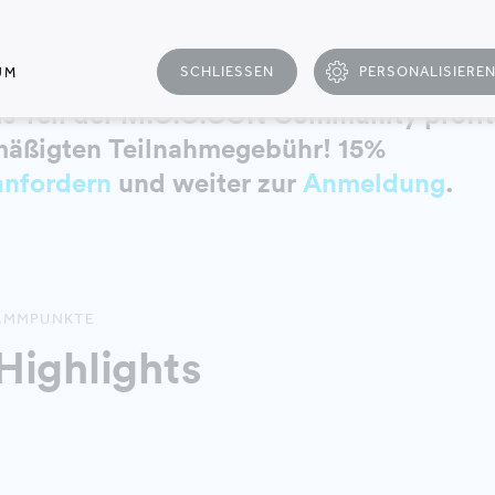
SCHLIESSEN
PERSONALISIERE
UM
 Als Teil der M.O.O.CON Community profit
rmäßigten Teilnahmegebühr! 15%
anfordern
und weiter zur
Anmeldung
.
RAMMPUNKTE
Highlights