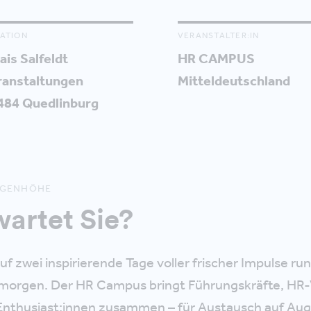
ATION
VERANSTALTER:IN
ais Salfeldt
HR CAMPUS
ranstaltungen
Mitteldeutschland
484 Quedlinburg
UGENHÖHE
artet Sie?
uf zwei inspirierende Tage voller frischer Impulse ru
 morgen. Der HR Campus bringt Führungskräfte, HR-
thusiast:innen zusammen – für Austausch auf Au