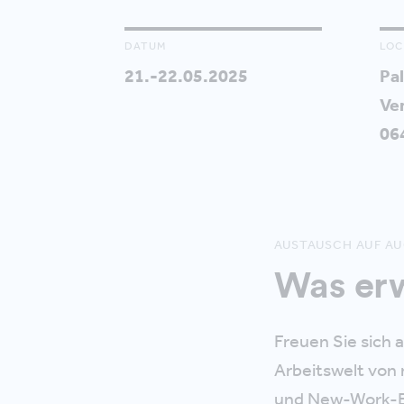
DATUM
LOC
21.-22.05.2025
Pal
Ve
06
AUSTAUSCH AUF A
Was erw
Freuen Sie sich a
Arbeitswelt von
und New-Work-En