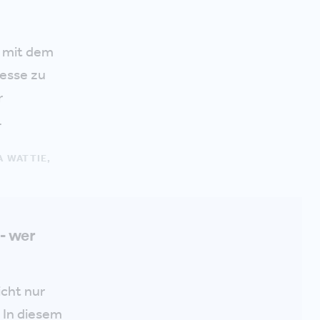
– mit dem
zesse zu
r
.
 WATTIE,
- wer
cht nur
 In diesem