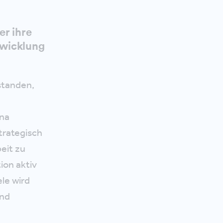
er ihre
twicklung
standen,
r
ina
trategisch
eit zu
ion aktiv
le wird
ind