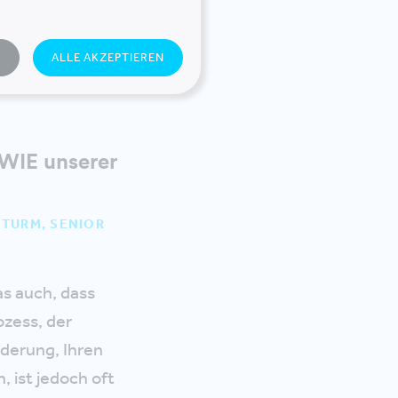
N
ALLE AKZEPTIEREN
WIE unserer
STURM, SENIOR
s auch, dass
ozess, der
rderung, Ihren
, ist jedoch oft