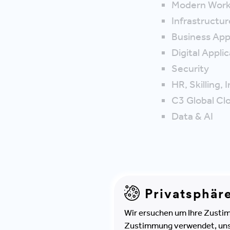
Modern Wor
Infrastructur
Business App
Digital Appli
Security
HR, Skilling,
C3 Global Clo
Data & AI
Privatsphär
Wir ersuchen um Ihre Zustim
Zustimmung verwendet, unser