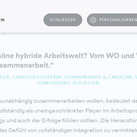
SCHLIESSEN
PERSONALISIERE
UM
ight
chöne hybride Arbeitswelt? Vom WO und 
usammenarbeit."
FER, STANDORTLEITERIN, COMMUNARDO & CAROLINE 
CONSULTANT, M.O.O.CON
unabhängig zusammenarbeiten wollen, bedeutet da
llständig als uneingeschränkter Player im Arbeitspr
s und auch der Erfolge fühlen sollten. Die Herausfo
s Gefühl von vollständiger Integration zu vermitteln