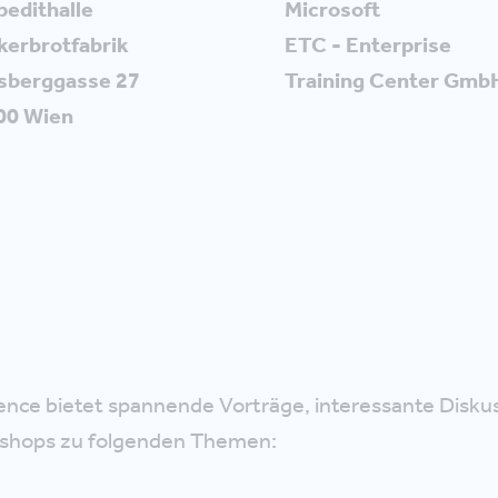
pedithalle
Microsoft
kerbrotfabrik
ETC - Enterprise
sberggasse 27
Training Center Gmb
00 Wien
ence bietet spannende Vorträge, interessante Disku
shops zu folgenden Themen: