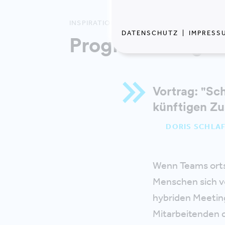
INSPIRATION
DATENSCHUTZ
|
IMPRESS
Programm Highl
Vortrag: "S
künftigen Z
DORIS SCHLAF
Wenn Teams orts
Menschen sich vo
hybriden Meeting
Mitarbeitenden da