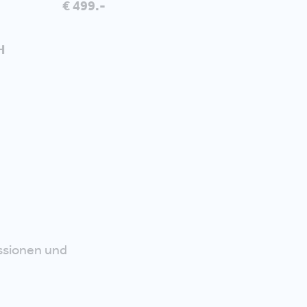
€ 499.-
H
ssionen und