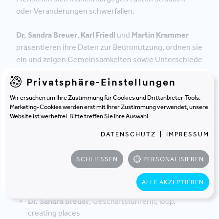
oder Veränderungen schwerfallen.
Dr. Sandra Breuer
,
Karl Friedl
und
Martin Krammer
präsentieren ihre Daten zur Beüronutzung, ordnen sie
ein und zeigen Gemeinsamkeiten sowie Unterschiede
in der Interpretation auf.
Privatsphäre-Einstellungen
Wir ersuchen um Ihre Zustimmung für Cookies und Drittanbieter-Tools.
Marketing-Cookies werden erst mit Ihrer Zustimmung verwendet, unsere
JETZT ANMELDEN
Website ist werbefrei. Bitte treffen Sie Ihre Auswahl.
DATENSCHUTZ
|
IMPRESSUM
SCHLIESSEN
PERSONALISIEREN
Die Panelisten
ALLE AKZEPTIEREN
Dr. Sandra Breuer
, Geschäftsführerin, loop.
creating places