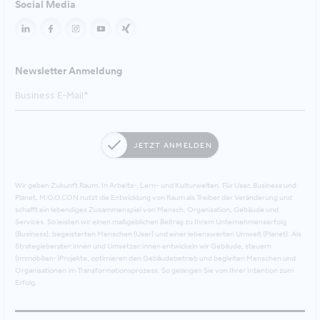
Social Media
Newsletter Anmeldung
JETZT ANMELDEN
Wir geben Zukunft Raum. In Arbeits-, Lern- und Kulturwelten. Für User, Business und
Planet. M.O.O.CON nutzt die Entwicklung von Raum als Treiber der Veränderung und
schafft ein lebendiges Zusammenspiel von Mensch, Organisation, Gebäude und
Services. So leisten wir einen maßgeblichen Beitrag zu Ihrem Unternehmenserfolg
(Business), begeisterten Menschen (User) und einer lebenswerten Umwelt (Planet). Als
Strategieberater:innen und Umsetzer:innen entwickeln wir Gebäude, steuern
(Immobilien-)Projekte, optimieren den Gebäudebetrieb und begleiten Menschen und
Organisationen im Transformationsprozess. So gelangen Sie von Ihrer Intention zum
Erfolg.