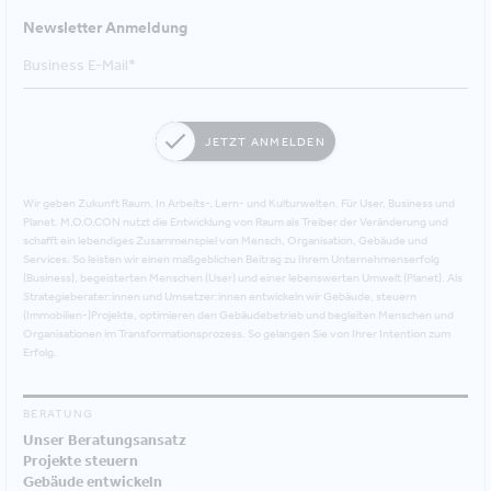
Newsletter Anmeldung
JETZT ANMELDEN
Wir geben Zukunft Raum. In Arbeits-, Lern- und Kulturwelten. Für User, Business und
Planet. M.O.O.CON nutzt die Entwicklung von Raum als Treiber der Veränderung und
schafft ein lebendiges Zusammenspiel von Mensch, Organisation, Gebäude und
Services. So leisten wir einen maßgeblichen Beitrag zu Ihrem Unternehmenserfolg
(Business), begeisterten Menschen (User) und einer lebenswerten Umwelt (Planet). Als
Strategieberater:innen und Umsetzer:innen entwickeln wir Gebäude, steuern
(Immobilien-)Projekte, optimieren den Gebäudebetrieb und begleiten Menschen und
Organisationen im Transformationsprozess. So gelangen Sie von Ihrer Intention zum
Erfolg.
BERATUNG
Unser Beratungsansatz
Projekte steuern
Gebäude entwickeln