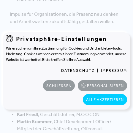
Impulse für Organisationen, die Präsenz neu denken
und Arbeitswelten zukunftsfähig gestalten wollen.
Privatsphäre-Einstellungen
JETZT ANMELDEN
Wir ersuchen um Ihre Zustimmung für Cookies und Drittanbieter-Tools.
Marketing-Cookies werden erst mit Ihrer Zustimmung verwendet, unsere
Website ist werbefrei. Bitte treffen Sie Ihre Auswahl.
DATENSCHUTZ
|
IMPRESSUM
Die Panelisten
SCHLIESSEN
PERSONALISIEREN
Dr. Sandra Breuer
, Geschäftsführerin, loop.
ALLE AKZEPTIEREN
creating places
Karl Friedl
, Geschäftsführer, M.O.O.CON
Martin Krammer
, Chief Development Officer/
Mitglied der Geschäftsleitung, Offconsult