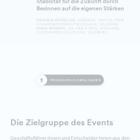
Stabilität für die Zukunft durch
Besinnen auf die eigenen Stärken
DOMINIK AUMÜLLER
, GRÜNDER, VENTUS TEAM
ORGANISATIONSENTWICKLUNG, SALZBURG
FABIO WÖRNDL
, CO-CEO & CMO, SICONNEX
CUSTOMIZED SOLUTIONS, SALZBURG
PROGRAMM DOWNLOADEN
Die Zielgruppe des Events
Geschäftsführer:innen und Entscheider:innen aus den