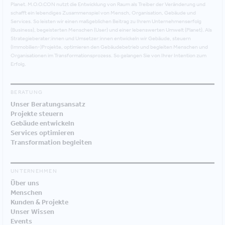
Planet. M.O.O.CON nutzt die Entwicklung von Raum als Treiber der Veränderung und
schafft ein lebendiges Zusammenspiel von Mensch, Organisation, Gebäude und
Services. So leisten wir einen maßgeblichen Beitrag zu Ihrem Unternehmenserfolg
(Business), begeisterten Menschen (User) und einer lebenswerten Umwelt (Planet). Als
Strategieberater:innen und Umsetzer:innen entwickeln wir Gebäude, steuern
(Immobilien-)Projekte, optimieren den Gebäudebetrieb und begleiten Menschen und
Organisationen im Transformationsprozess. So gelangen Sie von Ihrer Intention zum
Erfolg.
BERATUNG
Unser Beratungsansatz
Projekte steuern
Gebäude entwickeln
Services optimieren
Transformation begleiten
UNTERNEHMEN
Über uns
Menschen
Kunden & Projekte
Unser Wissen
Events