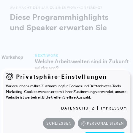
WAS MACHT DEN JAM ZU EINER WOW-KONFERENZ?
Diese Programmhighlights
und Speaker erwarten Sie
NEXT:WORK
Workshop
Welche Arbeitswelten sind in Zukunft
wirksam?
Privatsphäre-Einstellungen
Gemeinsam setzen wir uns ganzheitlich mit
Wir ersuchen um Ihre Zustimmung für Cookies und Drittanbieter-Tools.
unterschiedlichen Visionen von Arbeitswelten
Marketing-Cookies werden erst mit Ihrer Zustimmung verwendet, unsere
auseinander, erkunden Zusammenhänge
Website ist werbefrei. Bitte treffen Sie Ihre Auswahl.
zwischen Entwicklungen auf menschlicher,
DATENSCHUTZ
|
IMPRESSUM
organisatorischer, technischer und räumlicher
Ebene.
SCHLIESSEN
PERSONALISIEREN
LAURA EGGER
&
RITA ENGBERT
, CONSULTANTS,