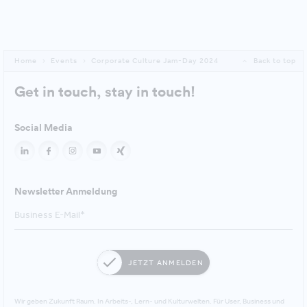
Home
Events
Corporate Culture Jam-Day 2024
Back to top
Get in touch, stay in touch!
Social Media
Newsletter Anmeldung
JETZT ANMELDEN
Wir geben Zukunft Raum. In Arbeits-, Lern- und Kulturwelten. Für User, Business und