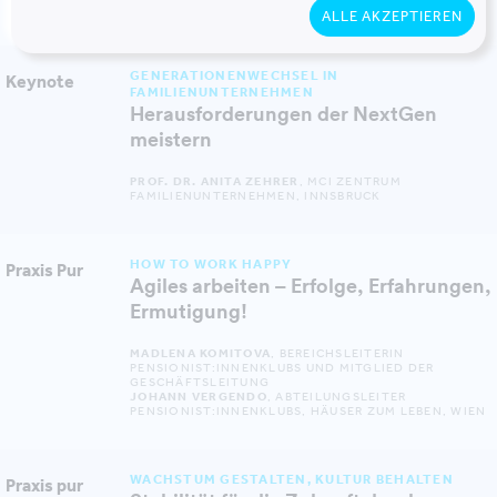
M.O.O.CON, WIEN
ALLE AKZEPTIEREN
GENERATIONENWECHSEL IN
Keynote
FAMILIENUNTERNEHMEN
Herausforderungen der NextGen
meistern
PROF. DR. ANITA ZEHRER
, MCI ZENTRUM
FAMILIENUNTERNEHMEN, INNSBRUCK
HOW TO WORK HAPPY
Praxis Pur
Agiles arbeiten – Erfolge, Erfahrungen,
Ermutigung!
MADLENA KOMITOVA
, BEREICHSLEITERIN
PENSIONIST:INNENKLUBS UND MITGLIED DER
GESCHÄFTSLEITUNG
JOHANN VERGENDO
, ABTEILUNGSLEITER
PENSIONIST:INNENKLUBS, HÄUSER ZUM LEBEN, WIEN
WACHSTUM GESTALTEN, KULTUR BEHALTEN
Praxis pur