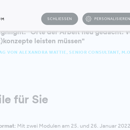
SCHLIESSEN
PERSONALISIERE
UM
hlight: "Orte der Arbeit neu gedacht: 
z)konzepte leisten müssen"
AG VON ALEXANDRA WATTIE, SENIOR CONSULTANT, M.O
le für Sie
ormat
: Mit zwei Modulen am 25. und 26. Januar 202