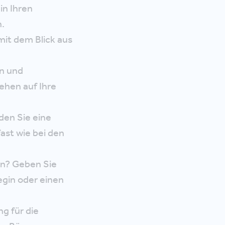
in Ihren
.
it dem Blick aus
en und
ehen auf Ihre
den Sie eine
st wie bei den
en? Geben Sie
egin oder einen
g für die