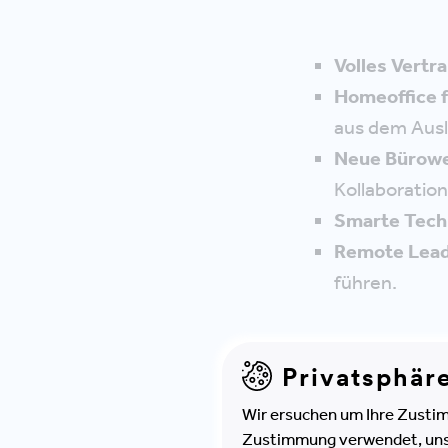
Volles Vertr
Homeoffice 
aus dem Ausl
Neue Bürowe
Kollaboration
Smarte Tech
Remote Lead
führen.
Privatsphär
Wir ersuchen um Ihre Zustim
Zustimmung verwendet, unser