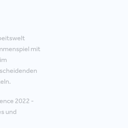
beitswelt
ammenspiel mit
 im
tscheidenden
eln.
rence 2022 -
es und