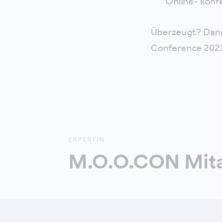
Online- konf
Überzeugt? Da
Conference 2022
EXPERTIN
M.O.O.CON Mitar