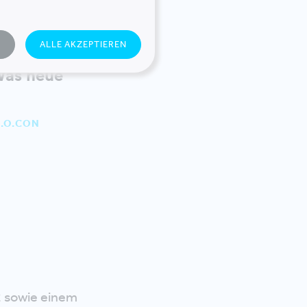
N
ALLE AKZEPTIEREN
Was neue
.O.CON
2 sowie einem