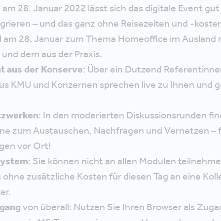
m 28. Januar 2022 lässt sich das digitale Event gut 
grieren – und das ganz ohne Reisezeiten und -kosten
l
am 28. Januar zum Thema Homeoffice im Ausland m
 und dem aus der Praxis.
ht aus der Konserve
: Über ein Dutzend Referentinn
us KMU und Konzernen sprechen live zu Ihnen und g
etzwerken
: In den moderierten Diskussionsrunden fin
ne zum Austauschen, Nachfragen und Vernetzen – fa
gen vor Ort!
system
: Sie können nicht an allen Modulen teilnehm
ohne zusätzliche Kosten für diesen Tag an eine Koll
er.
ugang
von überall: Nutzen Sie Ihren Browser als Zugan