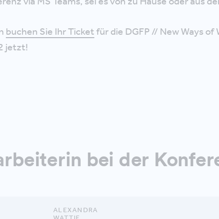
erenz via MS Teams, sei es von zu Hause oder aus d
nn
buchen Sie Ihr Ticket
für die DGFP // New Ways of
 jetzt!
beiterin bei der Konfer
ALEXANDRA
WATTIE