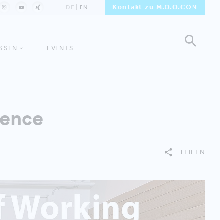
Kontakt zu M.O.O.CON
DE
EN
ISSEN
EVENTS
rence
TEILEN