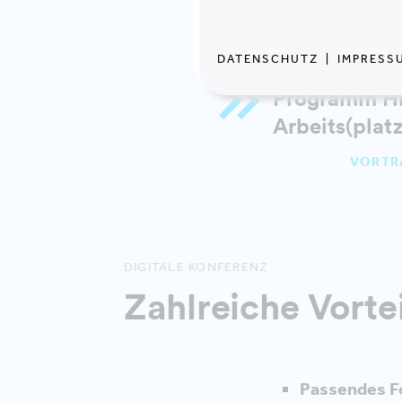
DATENSCHUTZ
|
IMPRESS
Programm Hig
Arbeits(plat
VORTR
DIGITALE KONFERENZ
Zahlreiche Vortei
Passendes F