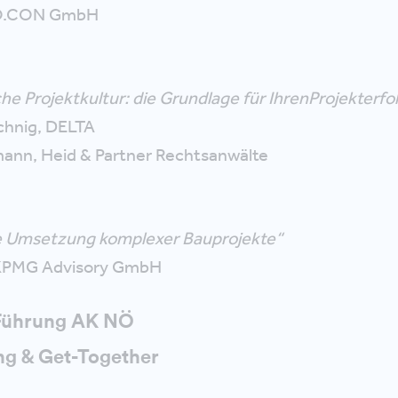
O.O.CON GmbH
he Projektkultur: die Grundlage für IhrenProjekterfo
chnig, DELTA
ann, Heid & Partner Rechtsanwälte
he Umsetzung komplexer Bauprojekte“
 KPMG Advisory GmbH
| Führung AK NÖ
ang & Get-Together