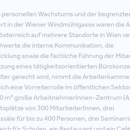
 personellen Wachstums und der begrenzte
rt in der Wiener Windmühlgasse waren die 
sterreich auf mehrere Standorte in Wien ver
chwerte die interne Kommunikation, die
klung sowie die fachliche Führung der Mita
zung eines tätigkeitsorientierten Bürokonz
talter gerecht wird, nimmt die Arbeiterkamme
ch eine Vorreiterrolle im öffentlichen Sekto
00 m² große ArbeitnehmerInnen-Zentrum (A
eitsplätze von 300 MitarbeiterInnen, drei
säle für bis zu 400 Personen, drei Seminarr
ch für Schulen, ein Restaurant und ein Café