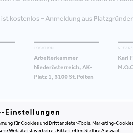
 ist kostenlos – Anmeldung aus Platzgründen
LOCATION
SPEAKE
Arbeiterkammer
Karl F
Niederösterreich, AK-
M.O.
Platz 1, 3100 St.Pölten
e-Einstellungen
ehlung
mung für Cookies und Drittanbieter-Tools. Marketing-Cookies
schäftsführer, M.O.O.CON GmbH, wird einen
e Website ist werbefrei. Bitte treffen Sie Ihre Auswahl.