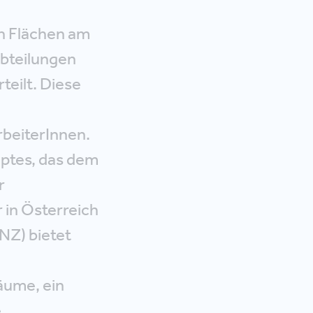
n Flächen am
Abteilungen
teilt. Diese
rbeiterInnen.
eptes, das dem
r
r in Österreich
NZ) bietet
äume, ein
.