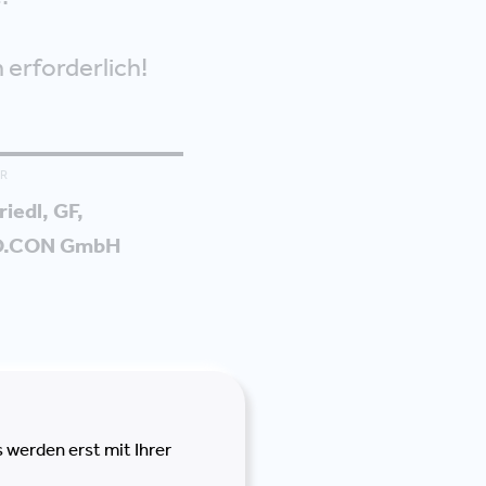
 erforderlich!
R
riedl, GF,
O.CON GmbH
 werden erst mit Ihrer
 Vortrag zum