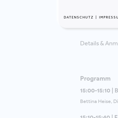
Thema "
Proze
Erreichung der
DATENSCHUTZ
|
IMPRESS
Diskussionsru
Details & Anm
Programm
15:00-15:10 |
Bettina Heise, D
15:10-15:40 | 