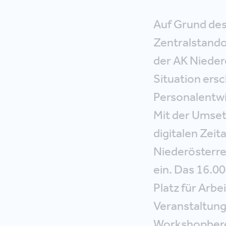
Auf Grund des
Zentralstando
der AK Niederö
Situation ers
Personalentwic
Mit der Umset
digitalen Zei
Niederösterrei
ein. Das 16.0
Platz für Arb
Veranstaltungs
Workshopberei