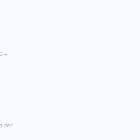
Ö –
g der