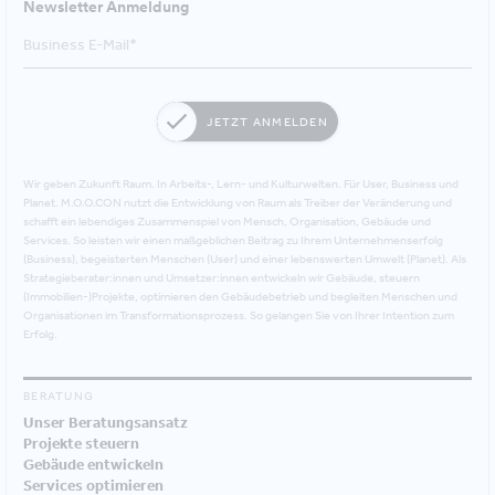
Newsletter Anmeldung
JETZT ANMELDEN
Wir geben Zukunft Raum. In Arbeits-, Lern- und Kulturwelten. Für User, Business und
Planet. M.O.O.CON nutzt die Entwicklung von Raum als Treiber der Veränderung und
schafft ein lebendiges Zusammenspiel von Mensch, Organisation, Gebäude und
Services. So leisten wir einen maßgeblichen Beitrag zu Ihrem Unternehmenserfolg
(Business), begeisterten Menschen (User) und einer lebenswerten Umwelt (Planet). Als
Strategieberater:innen und Umsetzer:innen entwickeln wir Gebäude, steuern
(Immobilien-)Projekte, optimieren den Gebäudebetrieb und begleiten Menschen und
Organisationen im Transformationsprozess. So gelangen Sie von Ihrer Intention zum
Erfolg.
BERATUNG
Unser Beratungsansatz
Projekte steuern
Gebäude entwickeln
Services optimieren