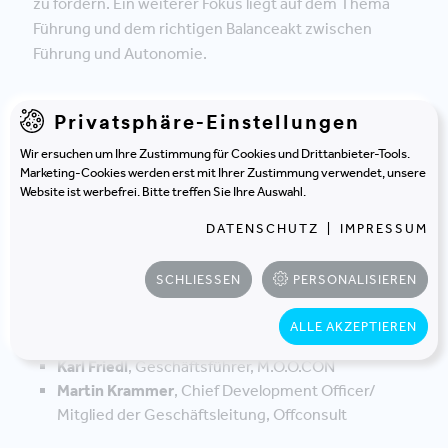
zu fördern. Ein weiterer Fokus liegt auf dem Thema
Führung und dem richtigen Balanceakt zwischen
Führung und Autonomie.
Privatsphäre-Einstellungen
JETZT ANMELDEN
Wir ersuchen um Ihre Zustimmung für Cookies und Drittanbieter-Tools.
Marketing-Cookies werden erst mit Ihrer Zustimmung verwendet, unsere
Website ist werbefrei. Bitte treffen Sie Ihre Auswahl.
DATENSCHUTZ
|
IMPRESSUM
Die Panelisten
SCHLIESSEN
PERSONALISIEREN
Dr. Sandra Breuer
, Geschäftsführerin, loop.
ALLE AKZEPTIEREN
creating places
Karl Friedl
, Geschäftsführer, M.O.O.CON
Martin Krammer
, Chief Development Officer/
Mitglied der Geschäftsleitung, Offconsult