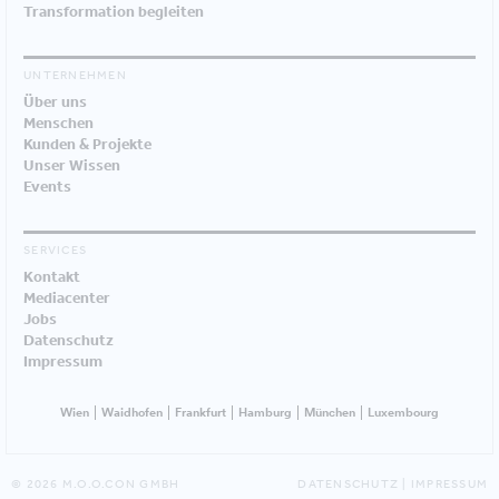
Transformation begleiten
UNTERNEHMEN
Über uns
Menschen
Kunden & Projekte
Unser Wissen
Events
SERVICES
Kontakt
Mediacenter
Jobs
Datenschutz
Impressum
Wien
Waidhofen
Frankfurt
Hamburg
München
Luxembourg
© 2026 M.O.O.CON GMBH
DATENSCHUTZ
|
IMPRESSUM