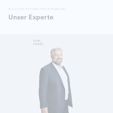
M.O.O.CON MITARBEITER IM WEBINAR
Unser Experte
KARL
FRIEDL
MEHR ERFAHREN