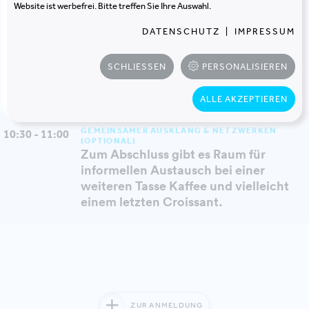
Wir sammeln Eindrücke aus den
Website ist werbefrei. Bitte treffen Sie Ihre Auswahl.
Gruppen, tauschen Beobachtungen
DATENSCHUTZ
|
IMPRESSUM
aus und diskutieren zentrale
Erkenntnisse.
SCHLIESSEN
PERSONALISIEREN
BERNHARD HERZOG, M.O.O.CON
FLORIAN FRIEDL, M.O.O.CON
ALLE AKZEPTIEREN
GEMEINSAMER AUSKLANG & NETZWERKEN
10:30 - 11:00
(OPTIONAL)
Zum Abschluss gibt es Raum für
informellen Austausch bei einer
weiteren Tasse Kaffee und vielleicht
einem letzten Croissant.
ZUR ANMELDUNG