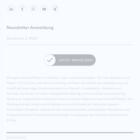
Newsletter Anmeldung
JETZT ANMELDEN
Wir geben Zukunft Raum. In Arbeits-, Lern- und Kulturwelten. Für User, Business und
Planet. M.O.O.CON nutzt die Entwicklung von Raum als Treiber der Veränderung und
schafft ein lebendiges Zusammenspiel von Mensch, Organisation, Gebäude und
Services. So leisten wir einen maßgeblichen Beitrag zu Ihrem Unternehmenserfolg
(Business), begeisterten Menschen (User) und einer lebenswerten Umwelt (Planet). Als
Strategieberater:innen und Umsetzer:innen entwickeln wir Gebäude, steuern
(Immobilien-)Projekte, optimieren den Gebäudebetrieb und begleiten Menschen und
Organisationen im Transformationsprozess. So gelangen Sie von Ihrer Intention zum
Erfolg.
BERATUNG