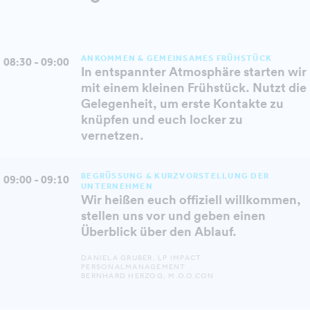
ANKOMMEN & GEMEINSAMES FRÜHSTÜCK
08:30 - 09:00
In entspannter Atmosphäre starten wir
mit einem kleinen Frühstück. Nutzt die
Gelegenheit, um erste Kontakte zu
knüpfen und euch locker zu
vernetzen.
BEGRÜSSUNG & KURZVORSTELLUNG DER U
09:00 - 09:10
NTERNEHMEN
Wir heißen euch offiziell willkommen,
stellen uns vor und geben einen
Überblick über den Ablauf.
DANIELA GRUBER, LP IMPACT
PERSONALMANAGEMENT
BERNHARD HERZOG, M.O.O.CON