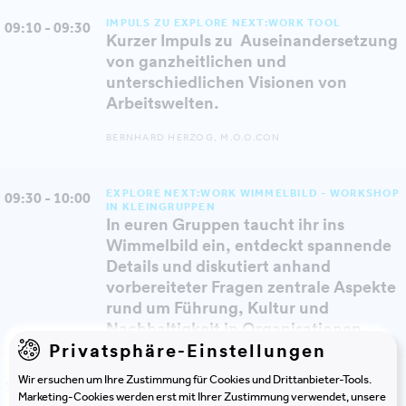
IMPULS ZU EXPLORE NEXT:WORK TOOL
09:10 - 09:30
Kurzer Impuls zu Auseinandersetzung
von ganzheitlichen und
unterschiedlichen Visionen von
Arbeitswelten.
BERNHARD HERZOG, M.O.O.CON
EXPLORE NEXT:WORK WIMMELBILD - WORKSHOP
09:30 - 10:00
IN KLEINGRUPPEN
In euren Gruppen taucht ihr ins
Wimmelbild ein, entdeckt spannende
Details und diskutiert anhand
vorbereiteter Fragen zentrale Aspekte
rund um Führung, Kultur und
Nachhaltigkeit in Organisationen.
Privatsphäre-Einstellungen
Wir ersuchen um Ihre Zustimmung für Cookies und Drittanbieter-Tools.
PLENUMSDISKUSSION, IMPULS ZU
10:00 - 10:30
NACHHALTIGKEIT & ÖKOCHECK TOOL
Marketing-Cookies werden erst mit Ihrer Zustimmung verwendet, unsere