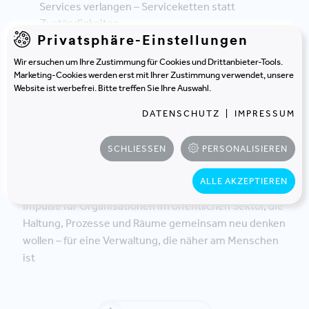
Services verlangen – Serviceketten statt
Zuständigkeiten
Privatsphäre-Einstellungen
Wie hybride Arbeitsformen und
ergebnisorientierte Führung in der Verwaltung
Wir ersuchen um Ihre Zustimmung für Cookies und Drittanbieter-Tools.
funktionieren
Marketing-Cookies werden erst mit Ihrer Zustimmung verwendet, unsere
Website ist werbefrei. Bitte treffen Sie Ihre Auswahl.
Welche Räume moderne Verwaltungsarbeit
braucht – vom Frontoffice bis zur internen
DATENSCHUTZ
|
IMPRESSUM
Zusammenarbeit
Wie Digitalisierung und New Public Management
SCHLIESSEN
PERSONALISIEREN
die Aufgaben und Raumanforderungen in der
Verwaltung verschieben
ALLE AKZEPTIEREN
Impulse für Organisationen im öffentlichen Sektor, die
Haltung, Prozesse und Räume gemeinsam neu denken
wollen – für eine Verwaltung, die näher am Menschen
ist