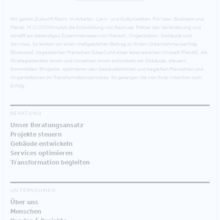
Wir geben Zukunft Raum. In Arbeits-, Lern- und Kulturwelten. Für User, Business und
Planet. M.O.O.CON nutzt die Entwicklung von Raum als Treiber der Veränderung und
schafft ein lebendiges Zusammenspiel von Mensch, Organisation, Gebäude und
Services. So leisten wir einen maßgeblichen Beitrag zu Ihrem Unternehmenserfolg
(Business), begeisterten Menschen (User) und einer lebenswerten Umwelt (Planet). Als
Strategieberater:innen und Umsetzer:innen entwickeln wir Gebäude, steuern
(Immobilien-)Projekte, optimieren den Gebäudebetrieb und begleiten Menschen und
Organisationen im Transformationsprozess. So gelangen Sie von Ihrer Intention zum
Erfolg.
BERATUNG
Unser Beratungsansatz
Projekte steuern
Gebäude entwickeln
Services optimieren
Transformation begleiten
UNTERNEHMEN
Über uns
Menschen