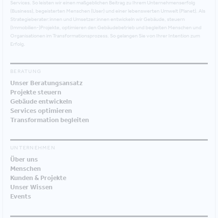
Services. So leisten wir einen maßgeblichen Beitrag zu Ihrem Unternehmenserfolg
(Business), begeisterten Menschen (User) und einer lebenswerten Umwelt (Planet). Als
Strategieberater:innen und Umsetzer:innen entwickeln wir Gebäude, steuern
(Immobilien-)Projekte, optimieren den Gebäudebetrieb und begleiten Menschen und
Organisationen im Transformationsprozess. So gelangen Sie von Ihrer Intention zum
Erfolg.
BERATUNG
Unser Beratungsansatz
Projekte steuern
Gebäude entwickeln
Services optimieren
Transformation begleiten
UNTERNEHMEN
Über uns
Menschen
Kunden & Projekte
Unser Wissen
Events