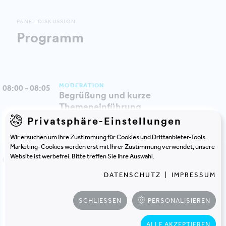
PANEL DISKUSSION
Programm
MODERATION
08:00 - 08:05
Begrüßung und kurze
Themeneinführung
Privatsphäre-Einstellungen
WOLFGANG MODEREGGER, BUILTWORLD
Wir ersuchen um Ihre Zustimmung für Cookies und Drittanbieter-Tools.
Marketing-Cookies werden erst mit Ihrer Zustimmung verwendet, unsere
Website ist werbefrei. Bitte treffen Sie Ihre Auswahl.
PANEL DISKUSSION
08:05 - 08:55
Wie sieht in Zukunft der Alltag an
DATENSCHUTZ
|
IMPRESSUM
deutschen Universitäten aus?
KARL FRIEDL, GESCHÄFTSFÜHRER, M.O.O.CON
SCHLIESSEN
PERSONALISIEREN
DR. SANDRA BREUER, GESCHÄFTSFÜHRERIN, COMBINE
CONSULTING
ALLE AKZEPTIEREN
MARTIN KRAMMER, CHIEF DEVELOPMENT OFFICER/