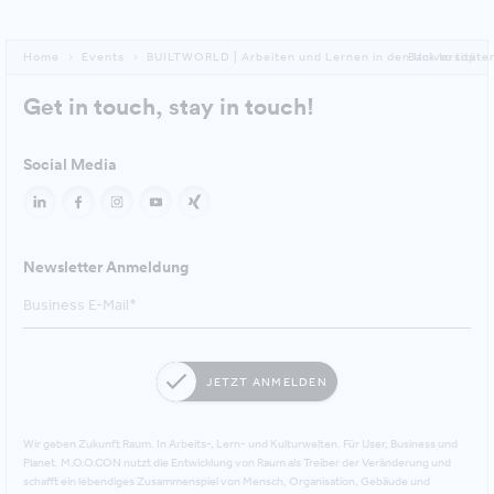
Home
Events
BUILTWORLD | Arbeiten und Lernen in den Universitäte
Back to top
Get in touch, stay in touch!
Social Media
Newsletter Anmeldung
JETZT ANMELDEN
Wir geben Zukunft Raum. In Arbeits-, Lern- und Kulturwelten. Für User, Business und
Planet. M.O.O.CON nutzt die Entwicklung von Raum als Treiber der Veränderung und
schafft ein lebendiges Zusammenspiel von Mensch, Organisation, Gebäude und