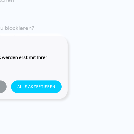
ischen
zu blockieren?
dominieren?
i zu verlieren?
 werden erst mit Ihrer
llen als
auen und echte
N
ALLE AKZEPTIEREN