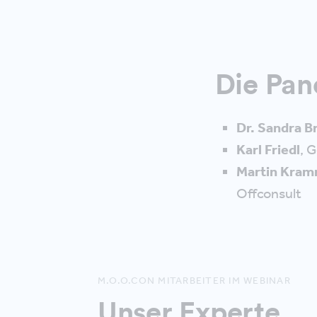
Die Pan
Dr. Sandra B
Karl Friedl
, 
Martin Kra
Offconsult
M.O.O.CON MITARBEITER IM WEBINAR
Unser Experte