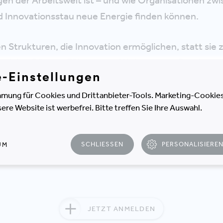
n der Arbeitswelt ist – und wie Organisationen zw
 Innovationsstau neue Energie finden können.
 Strukturen, die Innovation ermöglichen, statt sie 
 spielen Räume, Führung und Kultur, wenn Routinen 
e-Einstellungen
t sich Veränderung anstoßen, ohne die Menschen dabe
mung für Cookies und Drittanbieter-Tools. Marketing-Cookies
hen Impulse und Praxisbeispiele für alle, die mehr wo
e Website ist werbefrei. Bitte treffen Sie Ihre Auswahl.
d Arbeit neu denken: als Ort für Kreativität, Vertr
.
SCHLIESSEN
PERSONALISIERE
UM
JETZT ANMELDEN