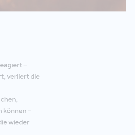
eagiert –
 verliert die
echen,
n können –
die wieder