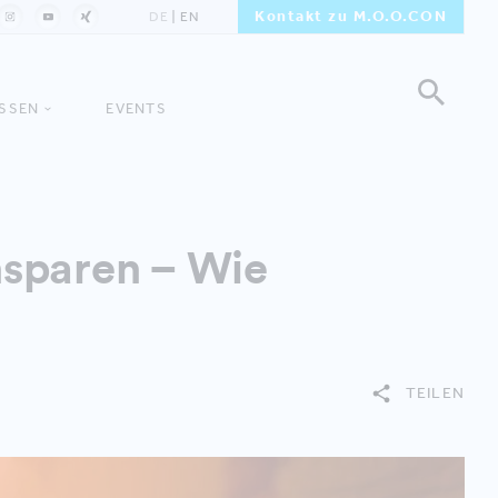
Kontakt zu M.O.O.CON
DE
EN
ISSEN
EVENTS
nsparen – Wie
TEILEN