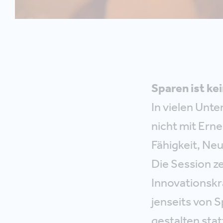
Sparen ist ke
In vielen Unte
nicht mit Ern
Fähigkeit, Neu
Die Session z
Innovationskr
jenseits von S
gestalten stat