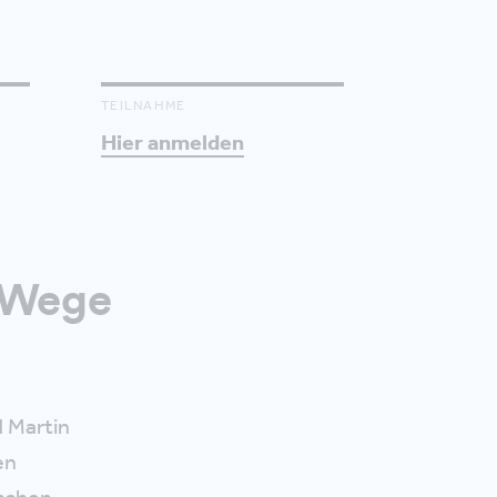
TEILNAHME
Hier anmelden
– Wege
d Martin
en