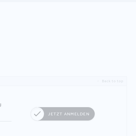
Back to top
g
JETZT ANMELDEN