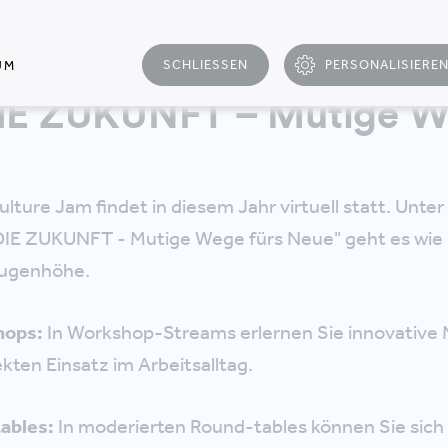
SCHLIESSEN
PERSONALISIERE
UM
E ZUKUNFT – Mutige We
lture Jam findet in diesem Jahr virtuell statt. Unte
IE ZUKUNFT - Mutige Wege fürs Neue" geht es wie
Augenhöhe.
hops:
In Workshop-Streams erlernen Sie innovative
ekten Einsatz im Arbeitsalltag.
ables:
In moderierten Round-tables können Sie sich