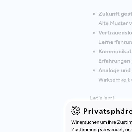
Zukunft gest
Alte Muster v
Vertrauensku
Lernerfahrung
Kommunikati
Erfahrungen 
Analoge und 
Wirksamkeit u
Let’s jam!
Privatsphär
Wir ersuchen um Ihre Zustim
Zustimmung verwendet, unser