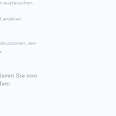
n austauschen.
t anderen
iskussionen, den
e
ieren Sie von
den: