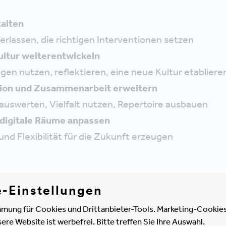
alten
erlassen, die richtigen Interventionen setzen
ltur weiterentwickeln
en nutzen, reflektieren, eine neue Kultur etabliere
on und Zusammenarbeit erweitern
auswerten, Vielfalt nutzen, Repertoire ausbauen
digitale Räume anpassen
nd Flexibilität für die Zukunft erzeugen
e-Einstellungen
mung für Cookies und Drittanbieter-Tools. Marketing-Cookies
e Website ist werbefrei. Bitte treffen Sie Ihre Auswahl.