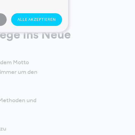
N
ALLE AKZEPTIEREN
ge ins Neue
r dem Motto
 immer um den
 Methoden und
 zu