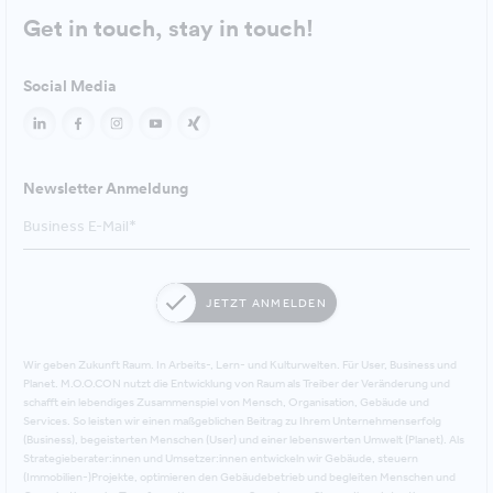
Get in touch, stay in touch!
Social Media
Newsletter Anmeldung
JETZT ANMELDEN
Wir geben Zukunft Raum. In Arbeits-, Lern- und Kulturwelten. Für User, Business und
Planet. M.O.O.CON nutzt die Entwicklung von Raum als Treiber der Veränderung und
schafft ein lebendiges Zusammenspiel von Mensch, Organisation, Gebäude und
Services. So leisten wir einen maßgeblichen Beitrag zu Ihrem Unternehmenserfolg
(Business), begeisterten Menschen (User) und einer lebenswerten Umwelt (Planet). Als
Strategieberater:innen und Umsetzer:innen entwickeln wir Gebäude, steuern
(Immobilien-)Projekte, optimieren den Gebäudebetrieb und begleiten Menschen und