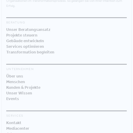
Organisationen im Transformationsprozess. So gelangen Sie von Ihrer Intention zum
Erfolg.
BERATUNG
Unser Beratungsansatz
Projekte steuern
Gebäude entwickeln
Services optimieren
Transformation begleiten
UNTERNEHMEN
Über uns
Menschen
Kunden & Projekte
Unser Wissen
Events
SERVICES
Kontakt
Mediacenter