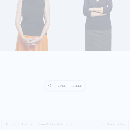
MEHR ERFAHREN
MEHR ERFAHREN
EVENT TEILEN
Home
Events
Jam-Frühstück digital
Back to top