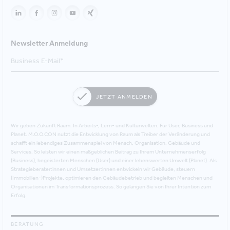
Newsletter Anmeldung
JETZT ANMELDEN
Wir geben Zukunft Raum. In Arbeits-, Lern- und Kulturwelten. Für User, Business und
Planet. M.O.O.CON nutzt die Entwicklung von Raum als Treiber der Veränderung und
schafft ein lebendiges Zusammenspiel von Mensch, Organisation, Gebäude und
Services. So leisten wir einen maßgeblichen Beitrag zu Ihrem Unternehmenserfolg
(Business), begeisterten Menschen (User) und einer lebenswerten Umwelt (Planet). Als
Strategieberater:innen und Umsetzer:innen entwickeln wir Gebäude, steuern
(Immobilien-)Projekte, optimieren den Gebäudebetrieb und begleiten Menschen und
Organisationen im Transformationsprozess. So gelangen Sie von Ihrer Intention zum
Erfolg.
BERATUNG