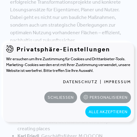
erfolgreiche Transformationsprojekte und konkrete
Lösungsansätze für Eigentümer, Planer und Nutzer.
Dabei geht es nicht nur um bauliche Maßnahmen,
sondern auch um strategische Überlegungen zur
optimalen Nutzung vorhandener Flächen – effizient,
nachhaltig und zukunftssicher.
Privatsphäre-Einstellungen
Wir ersuchen um Ihre Zustimmung für Cookies und Drittanbieter-Tools.
Marketing-Cookies werden erst mit Ihrer Zustimmung verwendet, unsere
JETZT ANMELDEN
Website ist werbefrei. Bitte treffen Sie Ihre Auswahl.
DATENSCHUTZ
|
IMPRESSUM
SCHLIESSEN
PERSONALISIEREN
Die Panelisten
ALLE AKZEPTIEREN
Dr. Sandra Breuer
, Geschäftsführerin, loop.
creating places
Karl Friedl
, Geschäftsführer, M.O.O.CON