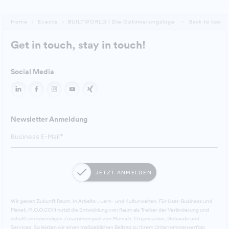
Home
Events
BUILTWORLD | Die Optimierungslüge
Back to top
Get in touch, stay in touch!
Social Media
Newsletter Anmeldung
JETZT ANMELDEN
Wir geben Zukunft Raum. In Arbeits-, Lern- und Kulturwelten. Für User, Business und
Planet. M.O.O.CON nutzt die Entwicklung von Raum als Treiber der Veränderung und
schafft ein lebendiges Zusammenspiel von Mensch, Organisation, Gebäude und
Services. So leisten wir einen maßgeblichen Beitrag zu Ihrem Unternehmenserfolg