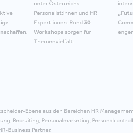
unter Österreichs
inten
aktive
Personalist:innen und HR
„Futu
tige
Expert:innen. Rund
30
Comm
en
schaffen
.
Workshops
sorgen für
enge
Themenvielfalt.
tscheider-Ebene aus den Bereichen HR Managemen
ung, Recruiting, Personalmarketing, Personalcontroll
R-Business Partner.