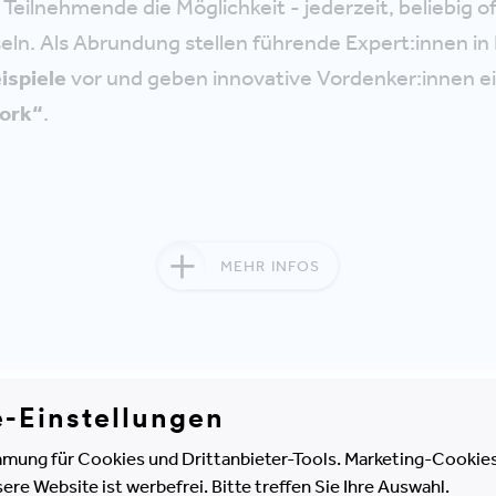
 Teilnehmende die Möglichkeit - jederzeit, beliebig 
ln. Als Abrundung stellen führende Expert:innen in
ispiele
vor und geben innovative Vordenker:innen e
Work“
.
MEHR INFOS
e-Einstellungen
hlight: "next:work - Der Entwicklung v
n Raum geben"
mung für Cookies und Drittanbieter-Tools. Marketing-Cookies
e Website ist werbefrei. Bitte treffen Sie Ihre Auswahl.