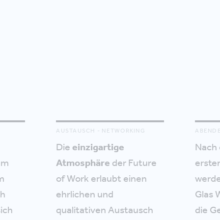
AUSTAUSCH - NETWORKING
ABENDE
Die
einzigartige
Nach 
nem
Atmosphäre
der Future
erste
Im
of Work erlaubt einen
werde
gh
ehrlichen und
Glas 
ich
qualitativen Austausch
die G