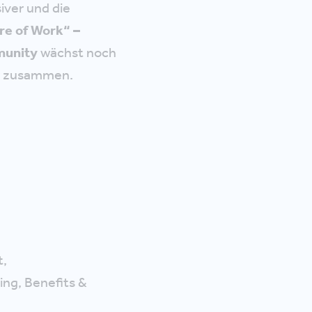
siver und die
re of Work“ –
unity
wächst noch
r zusammen.
t,
ing, Benefits &