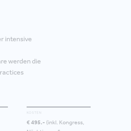
 intensive
äre werden die
ractices
KOSTEN
€ 495.-
(inkl. Kongress,