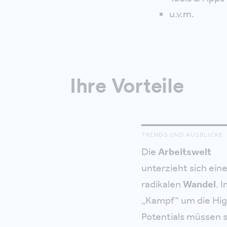
u.v.m.
Ihre Vorteile
TRENDS UND AUSBLICKE
Die
Arbeitswelt
unterzieht sich ei
radikalen
Wandel
. 
„Kampf“ um die Hi
Potentials müssen s