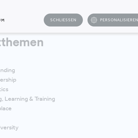
STEFANIE FISCHER & LAURA EGGER, SENIOR CONSULTA
SCHLIESSEN
PERSONALISIERE
UM
tthemen
anding
ership
tics
, Learning & Training
lace
iversity