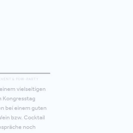
VENT & FOW-PARTY
einem vielseitigen
n Kongresstag
n bei einem guten
Wein bzw. Cocktail
espräche noch