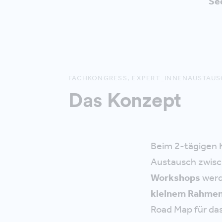
Se
FACHKONGRESS, EXPERT_INNENAUSTAUS
Das Konzept
Beim 2-tägigen K
Austausch zwisc
Workshops
werd
kleinem Rahmen 
Road Map für da