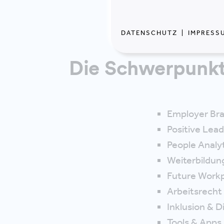
WORKSHOP MIT 
DATENSCHUTZ
|
IMPRESS
Die Schwerpunk
Employer Br
Positive Lead
People Analy
Weiterbildung
Future Workp
Arbeitsrecht
Inklusion & D
Tools & Apps