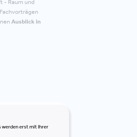
oft - Raum und
 Fachvorträgen
inen
Ausblick in
on
 werden erst mit Ihrer