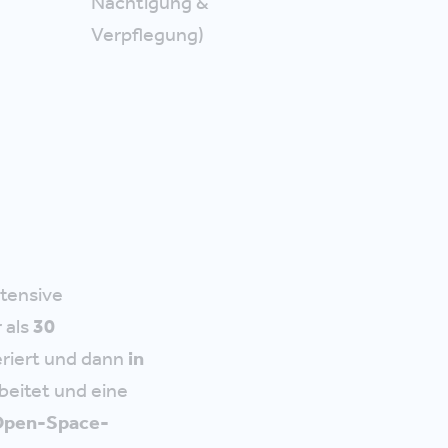
Nächtigung &
Verpflegung)
tensive
 als
30
riert und dann
in
beitet und eine
pen-Space-