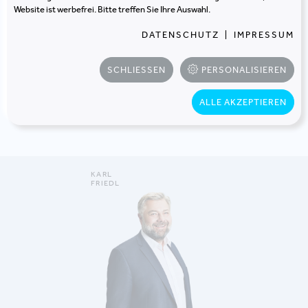
den Arbeitsplatz zu optimieren und die
Website ist werbefrei. Bitte treffen Sie Ihre Auswahl.
Zusammenarbeit zwischen den Mitarbeitern zu
DATENSCHUTZ
|
IMPRESSUM
verbessern.
SCHLIESSEN
PERSONALISIEREN
M.O.O.CON MITARBEITER IM WEBINAR
ALLE AKZEPTIEREN
Unser Experte
KARL
FRIEDL