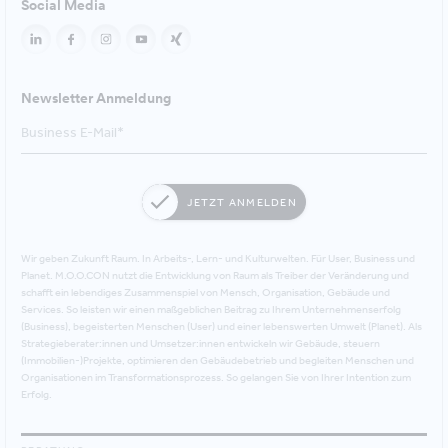
Social Media
Newsletter Anmeldung
JETZT ANMELDEN
Wir geben Zukunft Raum. In Arbeits-, Lern- und Kulturwelten. Für User, Business und
Planet. M.O.O.CON nutzt die Entwicklung von Raum als Treiber der Veränderung und
schafft ein lebendiges Zusammenspiel von Mensch, Organisation, Gebäude und
Services. So leisten wir einen maßgeblichen Beitrag zu Ihrem Unternehmenserfolg
(Business), begeisterten Menschen (User) und einer lebenswerten Umwelt (Planet). Als
Strategieberater:innen und Umsetzer:innen entwickeln wir Gebäude, steuern
(Immobilien-)Projekte, optimieren den Gebäudebetrieb und begleiten Menschen und
Organisationen im Transformationsprozess. So gelangen Sie von Ihrer Intention zum
Erfolg.