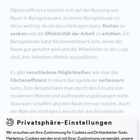
Flächeneffizienz bezieht sich auf die Nutzung von
Raum in Bürogebäuden. In einem Bürogebäude ist
diese wichtig, da sie dazu beitragen kann,
Kosten
zu
senken
und die
Effektivität der Arbeit
zu
erhöhen
. Ein
Bürogebäude kann flächenoptimiert sein, wenn der
Raum gut genutzt wird und die Mitarbeiter in der Lage
sind, ihre Arbeiten effektiv auszuführen.
Es gibt
verschiedene Möglichkeiten
, wie man die
Flächeneffizienz
in einem Bürogebäude
verbessern
kann. Zum Beispiel kann man durch den Einsatz von
modernen Möbeln und Aufbewahrungslösungen mehr
Stauraum schaffen und den Raum besser nutzen. Auch
die Wahl des richtigen Layouts für das Bürogebäude
kann dazu beitragen ebenso wie der Einsatz von
Privatsphäre-Einstellungen
Technologien wie Virtual Reality und Augmented
Wir ersuchen um Ihre Zustimmung für Cookies und Drittanbieter-Tools.
Reality. Diese Technologien können dazu beitragen,
Marketing-Cookies werden erst mit Ihrer Zustimmung verwendet, unsere