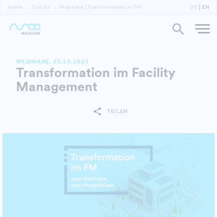
Home
Events
Webinare | Transformation im FM
DE
EN
WEBINARE, 23.10.2025
Transformation im Facility
Management
TEILEN