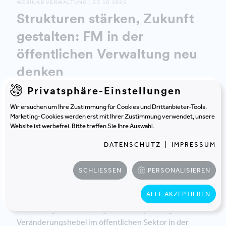
WEBINAR VERWALTUNG | 23.10.2025
Strukturen stärken, Zukunft
gestalten: FM in der
öffentlichen Verwaltung neu
denken
Privatsphäre-Einstellungen
Wie gelingt der Wandel im Facility Management der
Wir ersuchen um Ihre Zustimmung für Cookies und Drittanbieter-Tools.
Verwaltung – strukturiert, digital und
Marketing-Cookies werden erst mit Ihrer Zustimmung verwendet, unsere
wirkungsorientiert?
Website ist werbefrei. Bitte treffen Sie Ihre Auswahl.
DATENSCHUTZ
|
IMPRESSUM
Im Webinar am
23. Oktober 2025
zeigen wir, wie Sie
Ihre FM-Strukturen erfolgreich transformieren –
SCHLIESSEN
PERSONALISIEREN
anhand konkreter Praxisbeispiele, unter anderem von
den Salzburger Festspielen. Erleben Sie, wie digitale
ALLE AKZEPTIEREN
Steuerung, organisatorische Weiterentwicklung und
die strategische Nutzung von Facility Management als
Veränderungshebel im öffentlichen Sektor in der