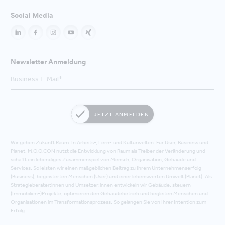
Social Media
Newsletter Anmeldung
JETZT ANMELDEN
Wir geben Zukunft Raum. In Arbeits-, Lern- und Kulturwelten. Für User, Business und
Planet. M.O.O.CON nutzt die Entwicklung von Raum als Treiber der Veränderung und
schafft ein lebendiges Zusammenspiel von Mensch, Organisation, Gebäude und
Services. So leisten wir einen maßgeblichen Beitrag zu Ihrem Unternehmenserfolg
(Business), begeisterten Menschen (User) und einer lebenswerten Umwelt (Planet). Als
Strategieberater:innen und Umsetzer:innen entwickeln wir Gebäude, steuern
(Immobilien-)Projekte, optimieren den Gebäudebetrieb und begleiten Menschen und
Organisationen im Transformationsprozess. So gelangen Sie von Ihrer Intention zum
Erfolg.