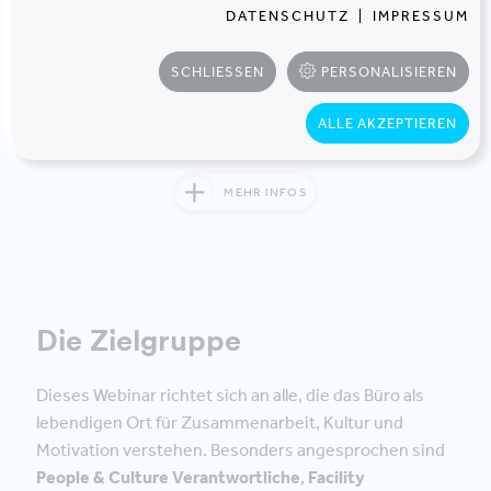
Freuen Sie sich auf inspirierende
DATENSCHUTZ
|
IMPRESSUM
Einblicke, praktische Ansätze und
den Austausch mit anderen, die
SCHLIESSEN
PERSONALISIEREN
ihre Bürokultur zukunftsfähig
gestalten möchten
ALLE AKZEPTIEREN
MEHR INFOS
Die Zielgruppe
Dieses Webinar richtet sich an alle, die das Büro als
lebendigen Ort für Zusammenarbeit, Kultur und
Motivation verstehen. Besonders angesprochen sind
People & Culture Verantwortliche
,
Facility