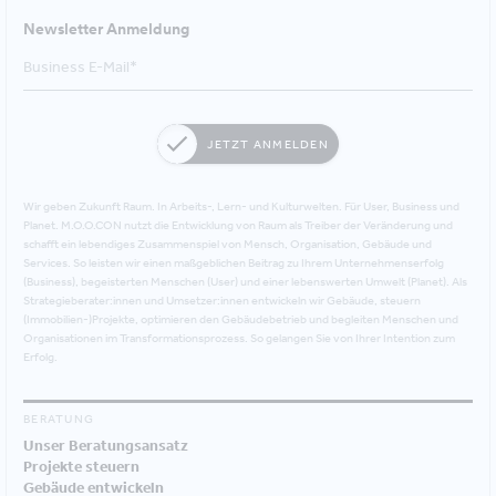
Newsletter Anmeldung
JETZT ANMELDEN
Wir geben Zukunft Raum. In Arbeits-, Lern- und Kulturwelten. Für User, Business und
Planet. M.O.O.CON nutzt die Entwicklung von Raum als Treiber der Veränderung und
schafft ein lebendiges Zusammenspiel von Mensch, Organisation, Gebäude und
Services. So leisten wir einen maßgeblichen Beitrag zu Ihrem Unternehmenserfolg
(Business), begeisterten Menschen (User) und einer lebenswerten Umwelt (Planet). Als
Strategieberater:innen und Umsetzer:innen entwickeln wir Gebäude, steuern
(Immobilien-)Projekte, optimieren den Gebäudebetrieb und begleiten Menschen und
Organisationen im Transformationsprozess. So gelangen Sie von Ihrer Intention zum
Erfolg.
BERATUNG
Unser Beratungsansatz
Projekte steuern
Gebäude entwickeln