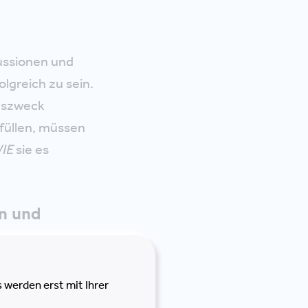
ussionen und
lgreich zu sein.
enszweck
üllen, müssen
IE
sie es
n und
chtungen mit:
 werden erst mit Ihrer