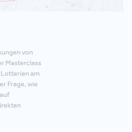
rkungen von
er Masterclass
 Lotterien am
er Frage, wie
auf
irekten