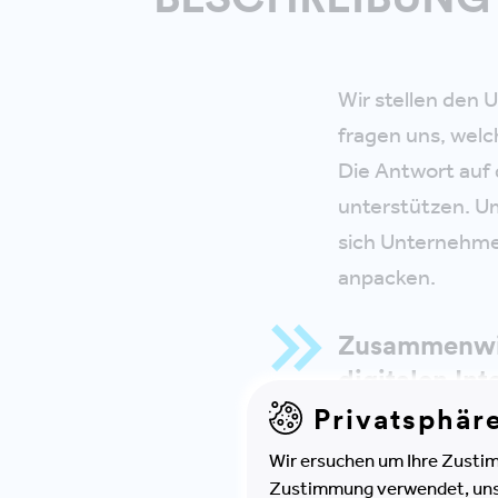
Wir stellen den 
fragen uns, welc
Die Antwort auf 
unterstützen. U
sich Unternehme
anpacken.
Zusammenwir
digitalen In
Privatsphär
Die Vortragenden
Wir ersuchen um Ihre Zustim
Zustimmung verwendet, unser