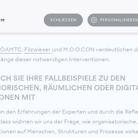
en verändern Führungsmethoden bzw. ihre Organisa
sche Intervention)
en ändern Ihre Arbeitsumgebung (räumliche Interve
SCHLIESSEN
PERSONALISIERE
UM
n führen digitale Tools ein (digitale Intervention)
ÖAMTC
,
Filzwieser
und M.O.O.CON verdeutlichen d
nge dieser notwendigen Interventionen.
H SIE IHRE FALLBEISPIELE ZU DEN
ORISCHEN, RÄUMLICHEN ODER DIGIT
ONEN MIT
von den Erfahrungen der Experten und durch die Refl
class widmen wir uns der Frage, wie organisatorische
ntionen auf Menschen, Strukturen und Prozesse wir