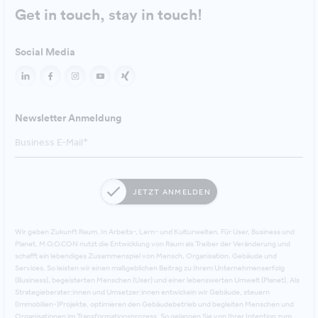
Get in touch, stay in touch!
Social Media
Newsletter Anmeldung
JETZT ANMELDEN
Wir geben Zukunft Raum. In Arbeits-, Lern- und Kulturwelten. Für User, Business und
Planet. M.O.O.CON nutzt die Entwicklung von Raum als Treiber der Veränderung und
schafft ein lebendiges Zusammenspiel von Mensch, Organisation, Gebäude und
Services. So leisten wir einen maßgeblichen Beitrag zu Ihrem Unternehmenserfolg
(Business), begeisterten Menschen (User) und einer lebenswerten Umwelt (Planet). Als
Strategieberater:innen und Umsetzer:innen entwickeln wir Gebäude, steuern
(Immobilien-)Projekte, optimieren den Gebäudebetrieb und begleiten Menschen und
Organisationen im Transformationsprozess. So gelangen Sie von Ihrer Intention zum