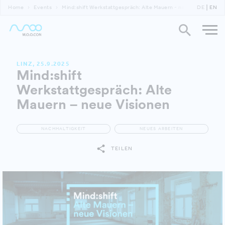
Home
Events
Mind:shift Werkstattgespräch: Alte Mauern - neue Visionen
DE
EN
LINZ, 25.9.2025
Mind:shift
Werkstattgespräch: Alte
Mauern – neue Visionen
NACHHALTIGKEIT
NEUES ARBEITEN
TEILEN