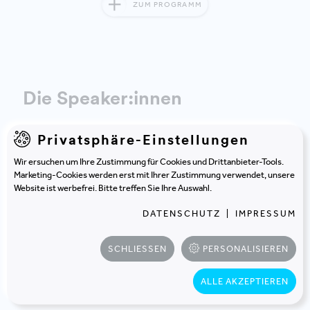
ZUM PROGRAMM
Die Speaker:innen
Privatsphäre-Einstellungen
Wir ersuchen um Ihre Zustimmung für Cookies und Drittanbieter-Tools.
Marketing-Cookies werden erst mit Ihrer Zustimmung verwendet, unsere
Website ist werbefrei. Bitte treffen Sie Ihre Auswahl.
DATENSCHUTZ
|
IMPRESSUM
SCHLIESSEN
PERSONALISIEREN
FLORIAN BURGSTALLER
TANJA FRAUNBERGER
ALLE AKZEPTIEREN
VOESTALPINE STANDORTSERVICE
VOESTALPINE STANDORTSERVICE