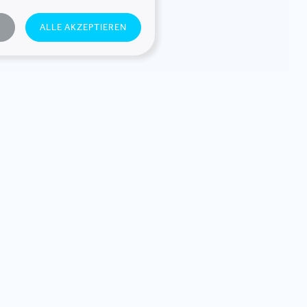
MUNARDO
N
ALLE AKZEPTIEREN
 MITGLIED