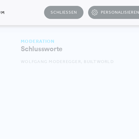
DR. PETER GEISSLER, HEAD OF CONSULTING, COM
SCHLIESSEN
PERSONALISIERE
UM
MARTIN KRAMMER, CHIEF DEVELOPMENT OFFICER/
DER GESCHÄFTSFÜHRUNG, OFFCONSULT
MODERATION
Schlussworte
WOLFGANG MODEREGGER, BUILTWORLD