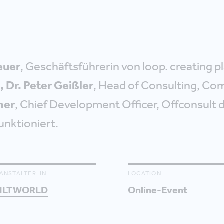
euer
, Geschäftsführerin von loop. creating pl
l
, Dr. Peter Geißler
, Head of Consulting, C
mer
, Chief Development Officer, Offconsult 
unktioniert.
ANSTALTER_IN
LOCATION
ILTWORLD
Online-Event