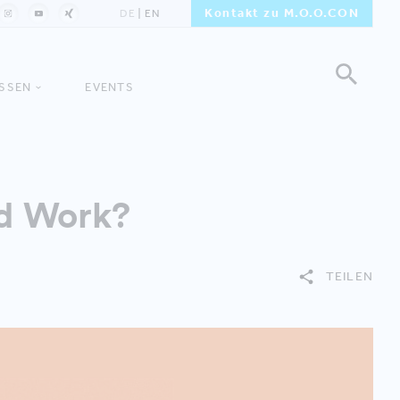
Kontakt zu M.O.O.CON
DE
EN
ISSEN
EVENTS
id Work?
TEILEN