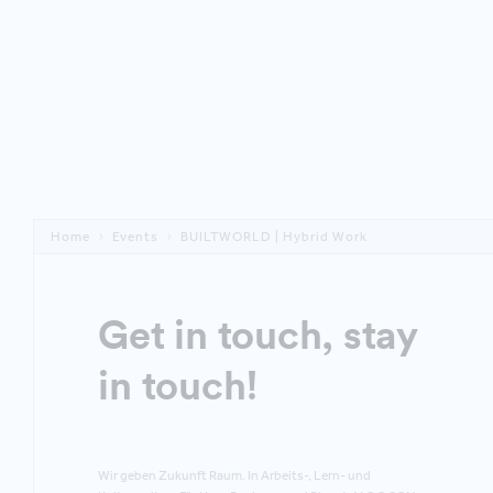
Home
Events
BUILTWORLD | Hybrid Work
Get in touch, stay
in touch!
Wir geben Zukunft Raum. In Arbeits-, Lern- und