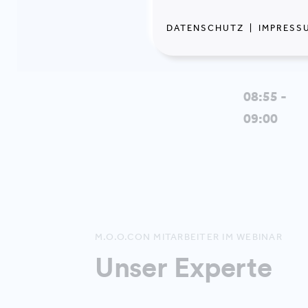
DATENSCHUTZ
|
IMPRESS
08:55 -
09:00
M.O.O.CON MITARBEITER IM WEBINAR
Unser Experte