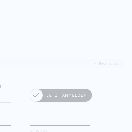
Back to top
g
JETZT ANMELDEN
SERVICES