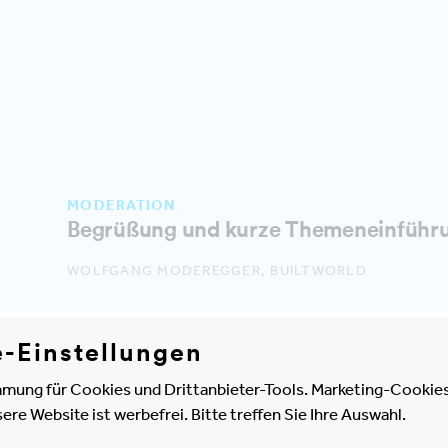
MODERATION
Begrüßung und kurze Themeneinführ
WOLFGANG MODEREGGER, BUILTWORLD
PANEL DISKUSSION
e-Einstellungen
Wie funktioniert Hybrid Work?
mung für Cookies und Drittanbieter-Tools. Marketing-Cookies
KARL FRIEDL, GESCHÄFTSFÜHRER, M.O.O.CON
e Website ist werbefrei. Bitte treffen Sie Ihre Auswahl.
DR. SANDRA BREUER, GESCHÄFTSFÜHRERIN, LOOP.
PLACES