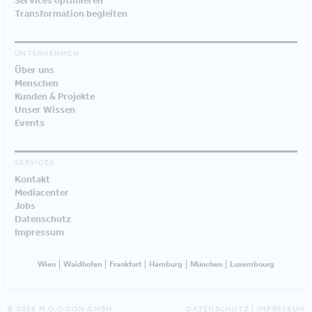
Services optimieren
Transformation begleiten
UNTERNEHMEN
Über uns
Menschen
Kunden & Projekte
Unser Wissen
Events
SERVICES
Kontakt
Mediacenter
Jobs
Datenschutz
Impressum
Wien
Waidhofen
Frankfurt
Hamburg
München
Luxembourg
© 2026 M.O.O.CON GMBH
DATENSCHUTZ
|
IMPRESSUM