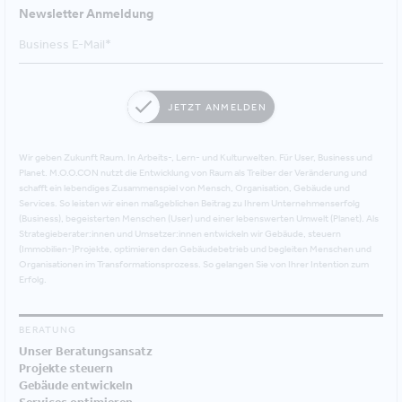
Newsletter Anmeldung
JETZT ANMELDEN
Wir geben Zukunft Raum. In Arbeits-, Lern- und Kulturwelten. Für User, Business und
Planet. M.O.O.CON nutzt die Entwicklung von Raum als Treiber der Veränderung und
schafft ein lebendiges Zusammenspiel von Mensch, Organisation, Gebäude und
Services. So leisten wir einen maßgeblichen Beitrag zu Ihrem Unternehmenserfolg
(Business), begeisterten Menschen (User) und einer lebenswerten Umwelt (Planet). Als
Strategieberater:innen und Umsetzer:innen entwickeln wir Gebäude, steuern
(Immobilien-)Projekte, optimieren den Gebäudebetrieb und begleiten Menschen und
Organisationen im Transformationsprozess. So gelangen Sie von Ihrer Intention zum
Erfolg.
BERATUNG
Unser Beratungsansatz
Projekte steuern
Gebäude entwickeln