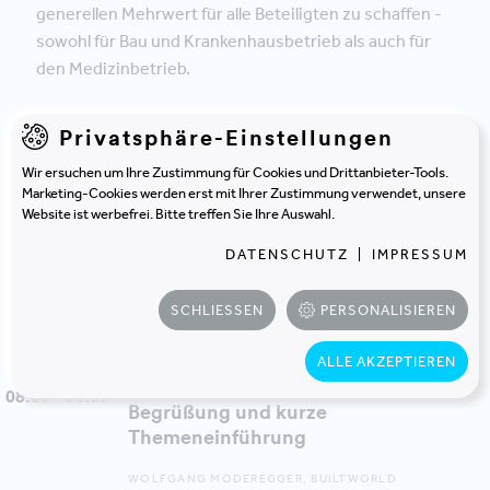
generellen Mehrwert für alle Beteiligten zu schaffen -
sowohl für Bau und Krankenhausbetrieb als auch für
den Medizinbetrieb.
Erfolgsvoraussetzung dafür ist eine klare Strategie
in
Privatsphäre-Einstellungen
Hinblick auf die Werkzeuge, Standards und Regeln, die
Wir ersuchen um Ihre Zustimmung für Cookies und Drittanbieter-Tools.
dafür zu implementieren sind.
Marketing-Cookies werden erst mit Ihrer Zustimmung verwendet, unsere
Website ist werbefrei. Bitte treffen Sie Ihre Auswahl.
PANEL DISKUSSION
DATENSCHUTZ
|
IMPRESSUM
Programm
SCHLIESSEN
PERSONALISIEREN
ALLE AKZEPTIEREN
MODERATION
08:00 - 08:05
Begrüßung und kurze
Themeneinführung
WOLFGANG MODEREGGER, BUILTWORLD