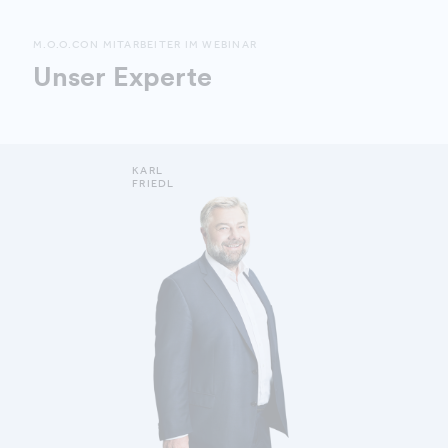
M.O.O.CON MITARBEITER IM WEBINAR
Unser Experte
KARL
FRIEDL
MEHR ERFAHREN