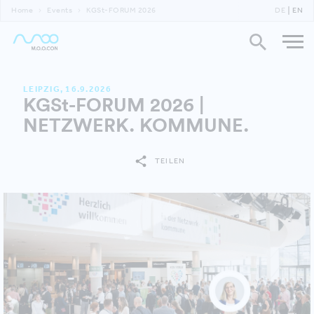
Home
Events
KGSt-FORUM 2026
DE
EN
LEIPZIG, 16.9.2026
KGSt-FORUM 2026 |
NETZWERK. KOMMUNE.
TEILEN