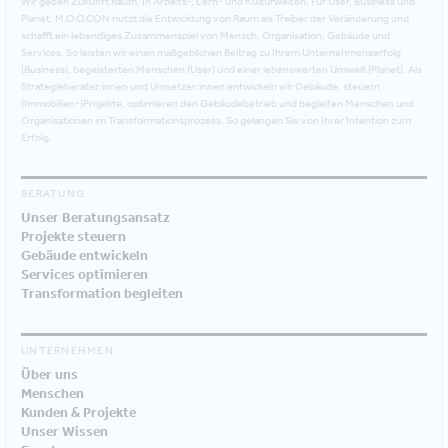
Wir geben Zukunft Raum. In Arbeits-, Lern- und Kulturwelten. Für User, Business und
Planet. M.O.O.CON nutzt die Entwicklung von Raum als Treiber der Veränderung und
schafft ein lebendiges Zusammenspiel von Mensch, Organisation, Gebäude und
Services. So leisten wir einen maßgeblichen Beitrag zu Ihrem Unternehmenserfolg
(Business), begeisterten Menschen (User) und einer lebenswerten Umwelt (Planet). Als
Strategieberater:innen und Umsetzer:innen entwickeln wir Gebäude, steuern
(Immobilien-)Projekte, optimieren den Gebäudebetrieb und begleiten Menschen und
Organisationen im Transformationsprozess. So gelangen Sie von Ihrer Intention zum
Erfolg.
BERATUNG
Unser Beratungsansatz
Projekte steuern
Gebäude entwickeln
Services optimieren
Transformation begleiten
UNTERNEHMEN
Über uns
Menschen
Kunden & Projekte
Unser Wissen