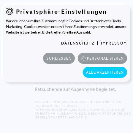
Privatsphäre-Einstellungen
CREATOR-SPACE
17.09. &
„Herzlich willkommen!“ statt „Bitte
18.09.
Wir ersuchen um Ihre Zustimmung für Cookies und Drittanbieter-Tools.
Nummer ziehen!“
Marketing-Cookies werden erst mit Ihrer Zustimmung verwendet, unsere
Website ist werbefrei. Bitte treffen Sie Ihre Auswahl.
Wie wird Bürgernähe in der Verwaltung
DATENSCHUTZ
|
IMPRESSUM
spürbar? In diesem Workshop zeigen wir, wie
räumliche Gestaltung und Verwaltungskultur
SCHLIESSEN
PERSONALISIEREN
den Umgang mit Bürger:innen prägen. Ein
Praxisimpuls aus der Kreisverwaltung
ALLE AKZEPTIEREN
Potsdam-Mittelmark – mit konkreten
Ansätzen für eine Verwaltung, die
Ratsuchende auf Augenhöhe begleitet.
STEFAN LENNECKE UND LOREEN BARNEWITZ, LK
POTSDAM-MITTELMARK
KATHARINA SCHWALBE
,
SENIOR CONSULTANT UND
CHRISTOPH MÜLLER-THIEDE, GESCHÄFTSFÜHRENDER
GESELLSCHAFTER, MOOCON