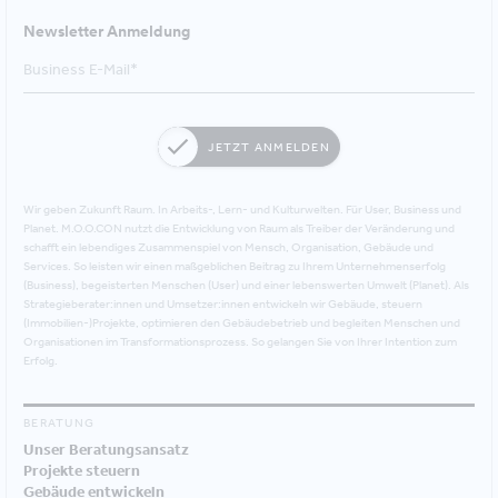
Newsletter Anmeldung
JETZT ANMELDEN
Wir geben Zukunft Raum. In Arbeits-, Lern- und Kulturwelten. Für User, Business und
Planet. M.O.O.CON nutzt die Entwicklung von Raum als Treiber der Veränderung und
schafft ein lebendiges Zusammenspiel von Mensch, Organisation, Gebäude und
Services. So leisten wir einen maßgeblichen Beitrag zu Ihrem Unternehmenserfolg
(Business), begeisterten Menschen (User) und einer lebenswerten Umwelt (Planet). Als
Strategieberater:innen und Umsetzer:innen entwickeln wir Gebäude, steuern
(Immobilien-)Projekte, optimieren den Gebäudebetrieb und begleiten Menschen und
Organisationen im Transformationsprozess. So gelangen Sie von Ihrer Intention zum
Erfolg.
BERATUNG
Unser Beratungsansatz
Projekte steuern
Gebäude entwickeln