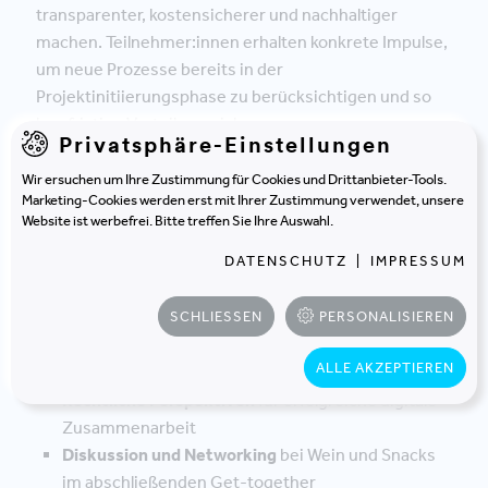
transparenter, kostensicherer und nachhaltiger
machen. Teilnehmer:innen erhalten konkrete Impulse,
um neue Prozesse bereits in der
Projektinitiierungsphase zu berücksichtigen und so
langfristige Vorteile zu sichern.
Privatsphäre-Einstellungen
Das erwartet Sie
Wir ersuchen um Ihre Zustimmung für Cookies und Drittanbieter-Tools.
Marketing-Cookies werden erst mit Ihrer Zustimmung verwendet, unsere
Website ist werbefrei. Bitte treffen Sie Ihre Auswahl.
Impulse aus der Praxis
zu Digitalisierung, Effizienz
DATENSCHUTZ
|
IMPRESSUM
und Nachhaltigkeit
Einblicke in digitale Steuerungs- und
SCHLIESSEN
PERSONALISIEREN
Kostenmanagementsysteme
Tool-Pitches
führender Anbieter wie Revizto,
ALLE AKZEPTIEREN
Mensch und Maschine & Repark
Rechtliche Perspektiven
für erfolgreiche digitale
Zusammenarbeit
Diskussion und Networking
bei Wein und Snacks
im abschließenden Get-together