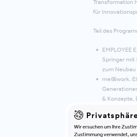
Transformation h
für Innovations
Teil des Program
EMPLOYEE EXP
Springer mit
zum Neubau v
me@work. EIN
Generationen 
& Konzepte, 
NEW WORLD OF
Privatsphär
Huff, Senior
Wir ersuchen um Ihre Zustim
MIND THE GAP
Zustimmung verwendet, unser