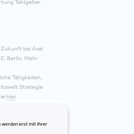
ortung Taktgeber
Zukunft bei Axel
, Berlin. Mehr
che Tätigkeiten,
itswelt Strategie
Sie
hier
.
iten mit Rainer
München.
 werden erst mit Ihrer
st der Sprung