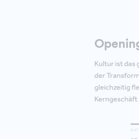
Openin
Kultur ist das
der Transform
gleichzeitig f
Kerngeschäft z
DA