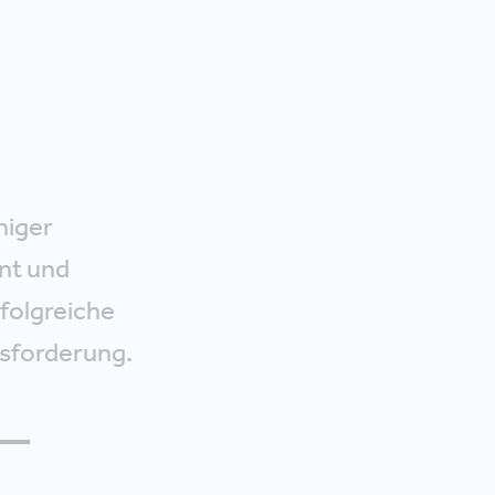
niger
nt und
rfolgreiche
usforderung.