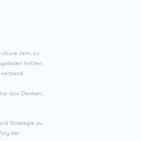
Culture Jam, zu
geladen hatten.
d verband
-the-box Denken,
und Strategie zu
folg der