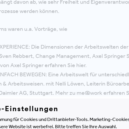
ängt davon ab, wie sehr Freiheit und Eigenverantw
prozesse werden können.
ms waren u.a. Vorträge, wie
ERIENCE: Die Dimensionen der Arbeitswelten der 
 Sven Rebbert, Change Management, Axel Springer SE
on Axel Springer erfahren Sie hier.
FACH BEWEGEN: Eine Arbeitswelt für unterschiedli
& Arbeitsweisen. mit Nelli Löwen, Leiterin Büroarbe
Daimler AG, Stuttgart. Mehr zu me@work erfahren 
 WORK: Veränderungsbereitschaft in volatilen Ze
e-Einstellungen
 Portfolio & Strategy Manager, Telefónica Germany, 
mung für Cookies und Drittanbieter-Tools. Marketing-Cookies
: Wie möchten Sie in 5 Jahren arbeiten? Wie groß i
e Website ist werbefrei. Bitte treffen Sie Ihre Auswahl.