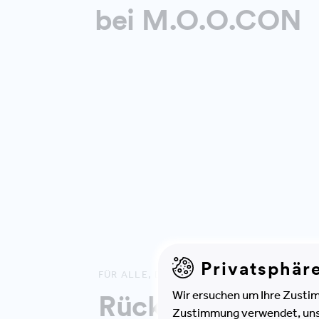
bei M.O.O.CON
Privatsphär
FÜR ALLE, DIE NICHT LIVE DABEI WAREN
Wir ersuchen um Ihre Zustim
Rückblick & Su
Zustimmung verwendet, unser