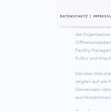
DATENSCHUTZ
|
IMPRESS
Gemeinsam mit d
Arbeitswelten sc
die Organisation
Officekonzepten 
Facility Manager
Kultur und Impul
Darüber diskuti
zeigten auf wie 
Gemeinsam ident
aus NutzerInnen