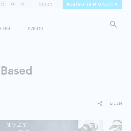
Kontakt zu M.O.O.CON
DE
EN
ISSEN
EVENTS
 Based
TEILEN