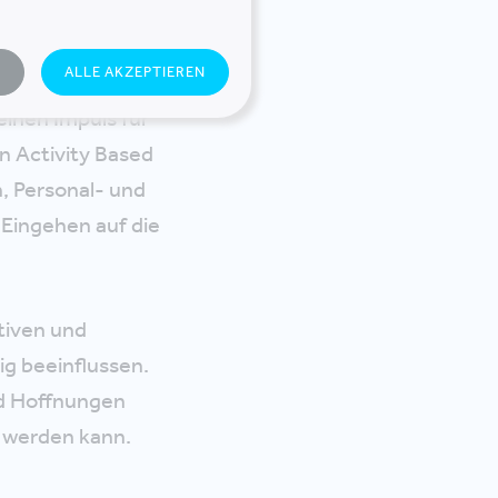
N
ALLE AKZEPTIEREN
rund, wie man
einen Impuls für
n Activity Based
n, Personal- und
 Eingehen auf die
tiven und
ig beeinflussen.
nd Hoffnungen
t werden kann.