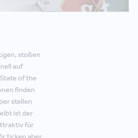
tigen, stoßen
nell auf
State of the
onen finden
ber stellen
eibt ist der
traktiv für
ir ticken aber