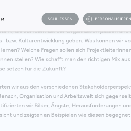
SCHLIESSEN
PERSONALISIERE
UM
en TeilnehmerInnen gingen wir der Frage auf den G
hafft, die zur Identität der Organisation passen und 
s- bzw. Kulturentwicklung geben. Was können wir vo
lernen? Welche Fragen sollen sich ProjektleiterInne
Innen stellen? Wie schafft man den richtigen Mix aus
se setzen für die Zukunft?
erten wir aus den verschiedenen Stakeholderperspek
Mensch, Organisation und Arbeitswelt sich gegenseit
ifizierten wir Bilder, Ängste, Herausforderungen u
sicht und zeigten an Beispielen wie diesen begegne