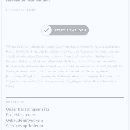
Newsletter Anmeldung
JETZT ANMELDEN
Wir geben Zukunft Raum. In Arbeits-, Lern- und Kulturwelten. Für User, Business und
Planet. M.O.O.CON nutzt die Entwicklung von Raum als Treiber der Veränderung und
schafft ein lebendiges Zusammenspiel von Mensch, Organisation, Gebäude und
Services. So leisten wir einen maßgeblichen Beitrag zu Ihrem Unternehmenserfolg
(Business), begeisterten Menschen (User) und einer lebenswerten Umwelt (Planet). Als
Strategieberater:innen und Umsetzer:innen entwickeln wir Gebäude, steuern
(Immobilien-)Projekte, optimieren den Gebäudebetrieb und begleiten Menschen und
Organisationen im Transformationsprozess. So gelangen Sie von Ihrer Intention zum
Erfolg.
BERATUNG
Unser Beratungsansatz
Projekte steuern
Gebäude entwickeln
Services optimieren