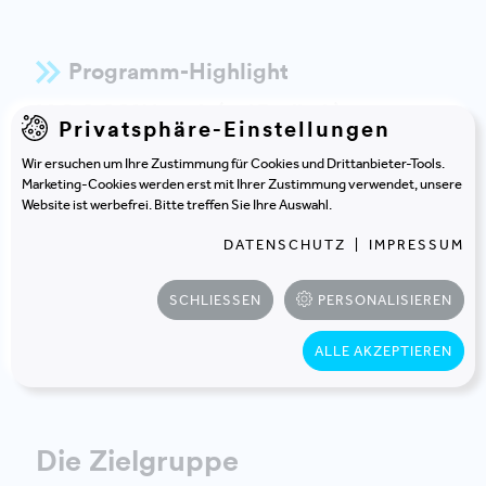
Programm-Highlight
M.O.O.CON Impuls (auf Englisch):
Privatsphäre-Einstellungen
Determining and reducing the CO2-footprint
of buildings
Wir ersuchen um Ihre Zustimmung für Cookies und Drittanbieter-Tools.
Marketing-Cookies werden erst mit Ihrer Zustimmung verwendet, unsere
Christoph Müller-Thiede
, Partner,
M.O.O.CON
GmbH
Website ist werbefrei. Bitte treffen Sie Ihre Auswahl.
Maria Flieher
, Leiterin Landeshochbau,
Land Salzburg
DATENSCHUTZ
|
IMPRESSUM
SCHLIESSEN
PERSONALISIEREN
ZUM PROGRAMM
ALLE AKZEPTIEREN
Die Zielgruppe