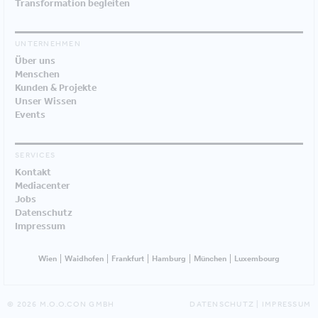
Transformation begleiten
UNTERNEHMEN
Über uns
Menschen
Kunden & Projekte
Unser Wissen
Events
SERVICES
Kontakt
Mediacenter
Jobs
Datenschutz
Impressum
Wien
Waidhofen
Frankfurt
Hamburg
München
Luxembourg
© 2026 M.O.O.CON GMBH
DATENSCHUTZ
|
IMPRESSUM