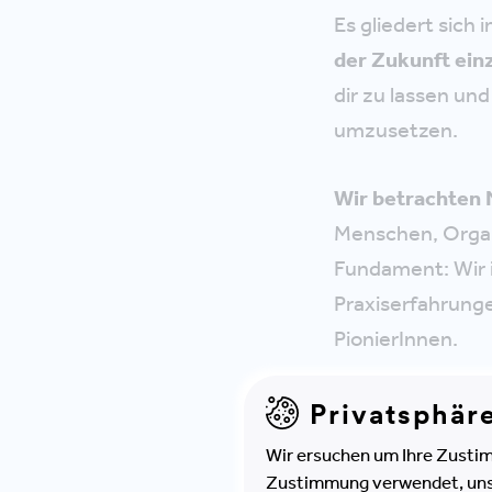
Es gliedert sich 
der Zukunft ein
dir zu lassen un
umzusetzen.
Wir betrachten 
Menschen, Organ
Fundament: Wir i
Praxiserfahrung
PionierInnen.
Privatsphär
Wir ersuchen um Ihre Zustim
Zustimmung verwendet, unser