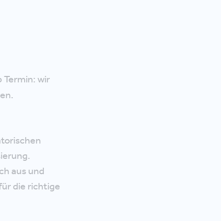
 Termin: wir
gen.
torischen
ierung.
ich aus und
r die richtige