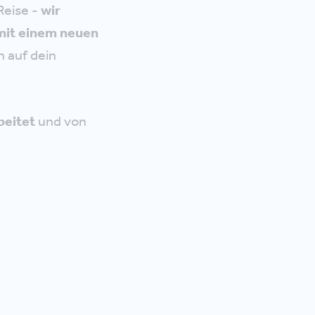
Reise -
wir
 mit einem neuen
n auf dein
beitet
und von