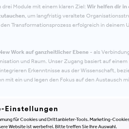
in drei Module mit einem klaren Ziel:
Wir helfen dir in
zutauchen
, um langfristig veraltete Organisationsst
d den Transformationsprozess erfolgreich in deine
New Work auf ganzheitlicher Ebene
- als Verbindun
isation und Raum. Unser Zugang basiert auf einem 
ntegrieren Erkenntnisse aus der Wissenschaft, bez
en mit ein und legen den Fokus auf den Austausch m
e-Einstellungen
mung für Cookies und Drittanbieter-Tools. Marketing-Cookies
e Website ist werbefrei. Bitte treffen Sie Ihre Auswahl.