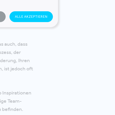
WIE unserer
N
ALLE AKZEPTIEREN
STURM, SENIOR
s auch, dass
ozess, der
rderung, Ihren
, ist jedoch oft
 Inspirationen
tige Team-
n befinden.