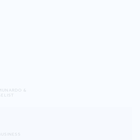
MMUNARDO &
ELIST
BUSINESS