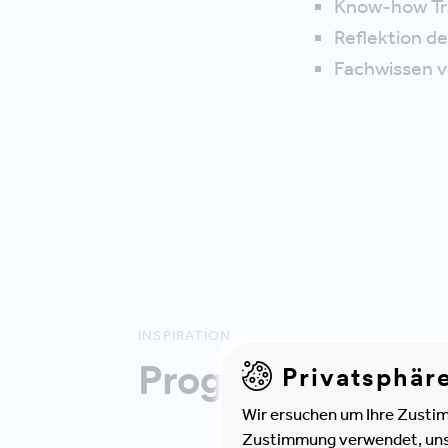
Know-how Tran
Reflektion d
Fachwissen v
INSPIRATION
Programm Highl
Privatsphär
Wir ersuchen um Ihre Zustim
Zustimmung verwendet, unser