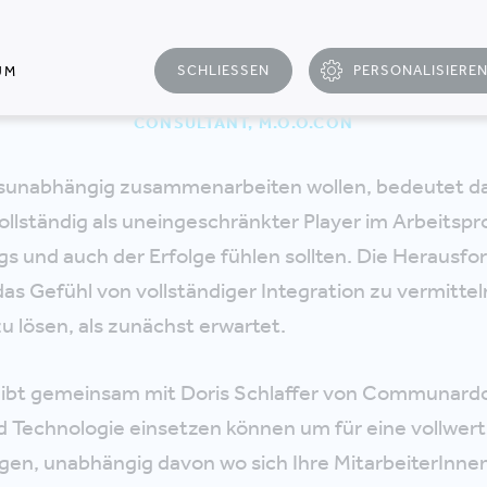
chöne hybride Arbeitswelt? Vom WO und 
usammenarbeit."
SCHLIESSEN
PERSONALISIERE
UM
FER, STANDORTLEITERIN, COMMUNARDO & CAROLINE 
CONSULTANT, M.O.O.CON
unabhängig zusammenarbeiten wollen, bedeutet da
llständig als uneingeschränkter Player im Arbeitspr
s und auch der Erfolge fühlen sollten. Die Herausfo
s Gefühl von vollständiger Integration zu vermitteln
zu lösen, als zunächst erwartet.
ibt gemeinsam mit Doris Schlaffer von Communardo
d Technologie einsetzen können um für eine vollwer
gen, unabhängig davon wo sich Ihre MitarbeiterInne