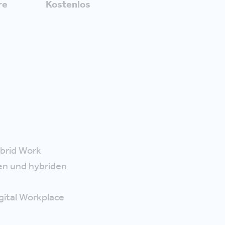
re
Kostenlos
ybrid Work
en und hybriden
ital Workplace