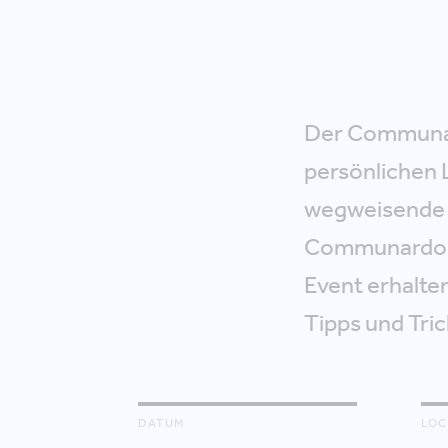
Der Communar
persönlichen
wegweisende S
Communardo fü
Event erhalten
Tipps und Tric
DATUM
LOC