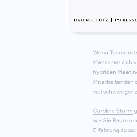
Vortrag: "S
künftigen Z
DATENSCHUTZ
|
IMPRESS
DORIS SCHLAF
Wenn Teams orts
Menschen sich vo
hybriden Meeting
Mitarbeitenden da
viel schwieriger 
Caroline Sturm
g
wie Sie Raum un
Erfahrung zu sor