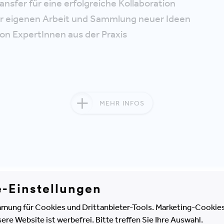
sfer für eine erfolgreiche Kollaboration
er eigenen Arbeit und Sammlung neuer Ideen
on ExpertInnen aus der Praxis
MEHR INFOS
ight
e-Einstellungen
mung für Cookies und Drittanbieter-Tools. Marketing-Cookies
e Website ist werbefrei. Bitte treffen Sie Ihre Auswahl.